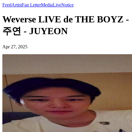
Feed
Artist
Fan Letter
Media
Live
Notice
Weverse LIVE de THE BOYZ -
주연 - JUYEON
Apr 27, 2025