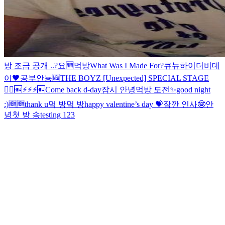
방 조금 공개 ..?
요
🆕
먹방
What Was I Made For?
큐뉴
하이
더비데
이🖤
공부
안뇽
🆕
THE BOYZ [Unexpected] SPECIAL STAGE
🏃‍♂️
🆕
⚡️⚡️⚡️
🆕
Come back d-day
잠시 안녕
먹방 도전
✨
good night
:)
🆕
🆕
thank u
먹 방
먹 방
happy valentine’s day 💝
잠깐 인사🤓
안
녕
첫 방 송
testing 123