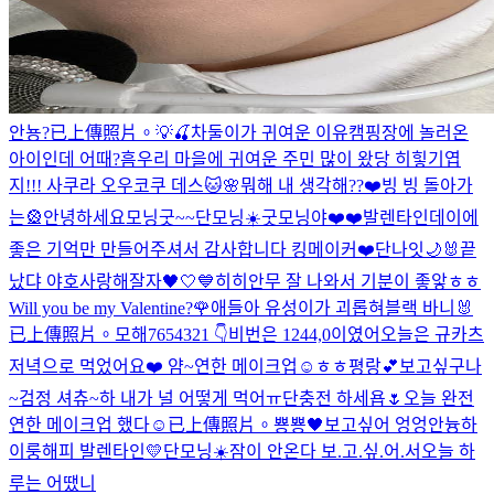
안뇽?
已上傳照片。
💡🍒
차둘이가 귀여운 이유
캠핑장에 놀러온
아이인데 어때?
흠
우리 마을에 귀여운 주민 많이 왔당 히힣
기엽
지!!! 사쿠라 오우코쿠 데스🐱🌸
뭐해 내 생각해??❤️
빙 빙 돌아가
는🎡
안녕하세요
모닝굿~~
단모닝☀️
굿모닝야❤️❤️
발렌타인데이에
좋은 기억만 만들어주셔서 감사합니다 킹메이커❤️
단나잇🌙
🐰
끝
났댜 야호
사랑해
잘자🖤🤍💙
히히
안무 잘 나와서 기분이 좋앟ㅎㅎ
Will you be my Valentine?🌹
애들아 유성이가 괴롭혀
블랙 바니🐰
已上傳照片。
모해
7654321 👇
비번은 1244,0이였어
오늘은 규카츠
저녁으로 먹었어요❤️ 얌~
연한 메이크업☺️
ㅎㅎ
평랑💕
보고싶구나
~
검정 셔츄~
하 내가 널 어떻게 먹어ㅠ
단충전 하세욥🌷
오늘 완전
연한 메이크업 했다☺️
已上傳照片。
뿅뿅🖤
보고싶어 엉엉
안늉
하
이룽
해피 발렌타인💛
단모닝☀️
잠이 안온다 보.고.싶.어.서
오늘 하
루는 어땠니