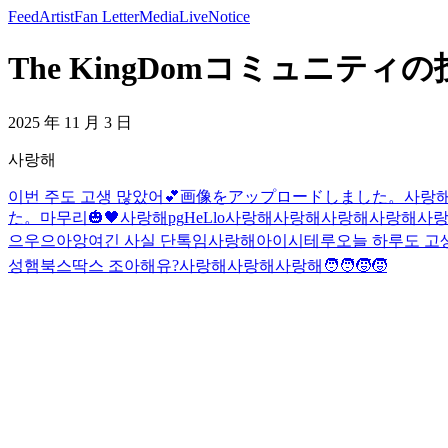
Feed
Artist
Fan Letter
Media
Live
Notice
The KingDomコミュニティの投稿
2025 年 11 月 3 日
사랑해
이번 주도 고생 많았어💕
画像をアップロードしました。
사랑
た。
마무리🎃🖤
사랑해
pg
HeLlo
사랑해
사랑해
사랑해
사랑해
사
으우으아앙
여긴 사실 단톡임
사랑해
아이시테루
오늘 하루도 고
성
햄북스딱스 조아해유?
사랑해
사랑해
사랑해
🧑‍🧑‍🧒‍🧒