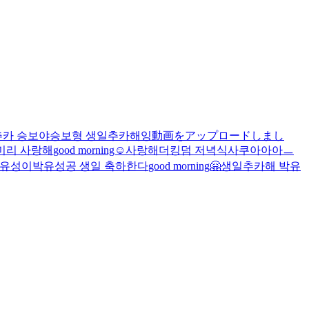
카 승보야
승보형 생일추카해잉
動画をアップロードしまし
미리 사랑해
good morning☺️
사랑해
더킹덤 저녁식사
쿠아아아ㅡ
 유성이
박유성공 생일 축하한다
good morning🤗
생일추카해 박유