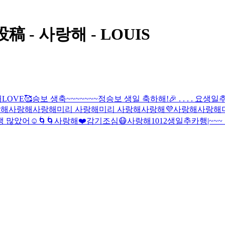
 - 사랑해 - LOUIS
해
LOVE🥰
승보 생축~~~~~~~
정승보 생일 축하해!🎉 . . . . 요
생일추
랑해
사랑해
사랑해
미리 사랑해
미리 사랑해
사랑해
💜
사랑해
사랑해
생 많았어☺️
🌀🌀
사랑해
❤️
감기조심😷
사랑해
1012
생일추카행|~~~