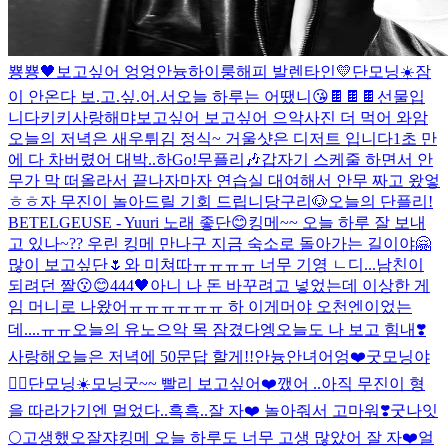
뿅뿅🖤
보고싶어 엉엉
안늉
하이룽
해피 발렌타인💛
단모닝☀️
잠
이 안온다 보.고.싶.어.서
오늘 하루는 어땠니
😘
🍫🍫🍫선물입
니다
키키
사랑해
먀
보고싶어 보고싶어 으악
사진 더 먹어 와암
오늘의 저녁은 새우튀김 정식~ 거울샷은 디저트 입니다
1초 만
에 다 차버렸어 대박..
하
Go!
무플리🎶
갑자기 스케줄 하면서 안
무가 막 떠올라서 끝나자마자 연습실 대여해서 안무 짜고 왔엏
ㅎㅎ
자 무진이 놀아드릴 기회 드립니당구리🐶
오늘의 단플리!
BETELGEUSE - Yuuri 노래 좋단😊
킹메~~ 오늘 하루 잘 보내
고 있나~?? 우린 킹메 만나구 지금 숙소로 돌아가는 길이야🤗
많이 보고싶단🌷
와 미쳐따ㅠㅠㅠㅠ 너무 기영 ㄴ디...
남친이
되려던 짤
😗😊
444🖤
아니 나 돈 바꾸려고 넣었는데 이상한 게
임 머니로 나왔어ㅠㅠㅠㅠㅠㅠ 하 이게머야 오천엔이었는
데....ㅠㅠ
오늘의 유노
으악 목 잠겼다
엥
오늘도 나 보고 힘내❣️
사랑해
오늘은 저녁에 50문답 할게!!
안늉
안녀어엉❤️
굿모닝야
❤️‍🔥
단모닝☀️
모닝굿~~ 빨리 보고싶어❤️
깼어 ..
아직 무진이 형
을 따라가기엔 멀었다..흑흑..잘 자❤️ 놀아줘서 고마워❣️
굿나잇
🌕
고생했오
잘쟈
킹메 오늘 하루도 너무 고생 많았어 잘 자❤️
얼