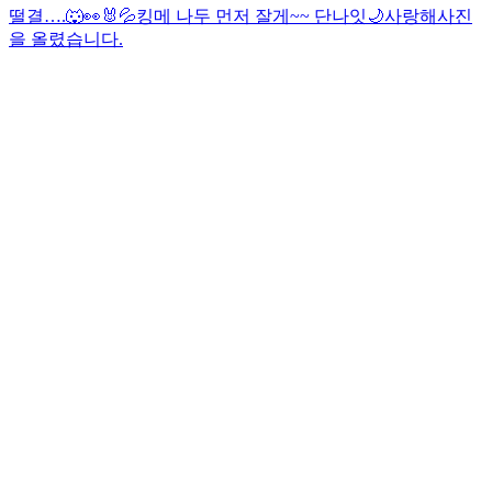
떨결….🐺👀🐰💦
킹메 나두 먼저 잘게~~ 단나잇🌙
사랑해
사진
을 올렸습니다.