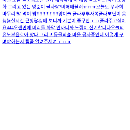
화 그리고 있는 영준이 볼사람?
머해
배불러ㅠㅠㅠ
오늘도 무사히
마무리!
밥 먹어 밥!!!!!!!!!!!!!!!
양이슬 폴라
뿌뿌
사복폴라🖤
단이 옴
뇸뇸
실시간 근황🥰
킹메 보니까 기분이 좋구만 ㅠㅠ
폴라주고싶어
요
444
오랜만에 머리를 화악 안까니까 느낌이 신기합니다
오늘의
유노
부윤호
아 맞다 그리고 둥물의숲 마을 공사중인데 어떻게 꾸
며야하는지 팁좀 알려주세여 ㅠㅠㅠ