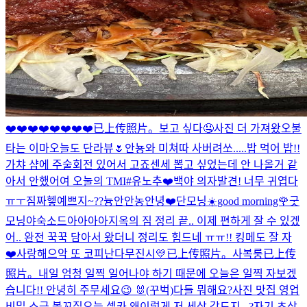
❤️❤️❤️❤️❤️❤️❤️❤️
已上传照片。
보고 싶다🤤
사진 더 가져왔오
불
타는 이마
오늘도 단라뷰🌷
안뇽
와 미쳐따 사버려쏘.....
밥 먹어 밥!!
가챠 샵에 주술회전 있어서 고죠센세 뽑고 싶었는데 안 나올거 같
아서 안했어여 오눌의 TMI
#유노추
❤️
백야 의자발견! 너무 귀엽다
ㅠㅜ짐짜
헿
예쁘지~??
늉안
안농
안녕❤️
단모닝☀️
good morning🌹
굿
모닝야
숙소드아아아아
지옥의 짐 정리 끝.. 이제 편하게 잘 수 있겠
어.. 완전 꾹꾹 담아서 왔더니 정리도 힘드네 ㅠㅠ!! 킹메도 잘 자
❤️
사랑해
으악 또 코피난다
무진시💛
已上传照片。
사복룽
已上传
照片。
내일 엄청 일찍 일어나야 하기 때문에 오늘은 일찍 자보겠
습니다!! 안녕히 주무세요😉 🐰(꾸벅)
다들 뭐해요?
사진 맛집 영업
비밀 소금 볼꼬집
오늘 셀카 왜이렇게 저 세상 각도지...?
자기 초상