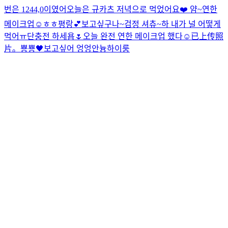
번은 1244,0이였어
오늘은 규카츠 저녁으로 먹었어요❤️ 얌~
연한
메이크업☺️
ㅎㅎ
평랑💕
보고싶구나~
검정 셔츄~
하 내가 널 어떻게
먹어ㅠ
단충전 하세욥🌷
오늘 완전 연한 메이크업 했다☺️
已上传照
片。
뿅뿅🖤
보고싶어 엉엉
안늉
하이룽