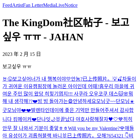
Feed
Artist
Fan Letter
Media
Live
Notice
The KingDom社区帖子 - 보고
싶우 ㅠㅠ - JAHAN
2023 年 2 月 15 日
보고싶우 ㅠㅠ
🤘
😜
보고싶어
너가 내 행복이야💛
안뇽?
已上传照片。
💡🍒
차둘이
가 귀여운 이유
캠핑장에 놀러온 아이인데 어때?
흠
우리 마을에 귀
여운 주민 많이 왔당 히힣
기엽지!!! 사쿠라 오우코쿠 데스🐱🌸
뭐
해 내 생각해??❤️
빙 빙 돌아가는🎡
안녕하세요
모닝굿~~
단모닝☀️
굿모닝야❤️❤️
발렌타인데이에 좋은 기억만 만들어주셔서 감사합
니다 킹메이커❤️
단나잇🌙
🐰
끝났댜 야호
사랑해
잘자🖤🤍💙
히히
안무 잘 나와서 기분이 좋앟ㅎㅎ
Will you be my Valentine?🌹
애들
아 유성이가 괴롭혀
블랙 바니🐰
已上传照片。
모해
7654321 👇
비