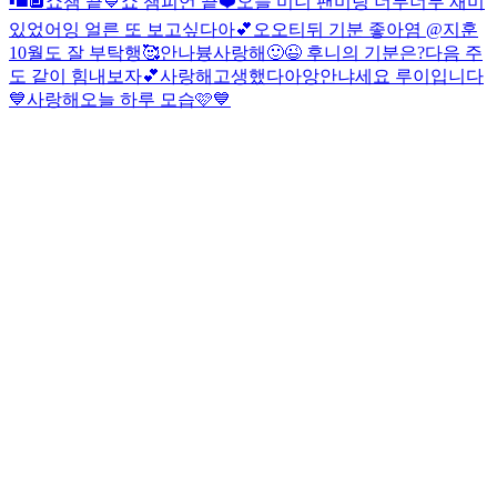
▪️◼️🔲
쇼챔 끝💙
쇼 챔피언 끝❤️
오늘 미니 팬미팅 너무너무 재미
있었어잉 얼른 또 보고싶다아💕
오오티뒤 기분 좋아염 @지훈
10월도 잘 부탁행🥰
안나븅
사랑해
🙂😉 후니의 기분은?
다음 주
도 같이 힘내보자💕
사랑해
고생했다아앙
안냐세요 루이입니다
💙
사랑해
오늘 하루 모습🩷
💙