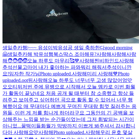
생일추카행|~~~ 유성이
박유성공 생일 축하한다
good morning
🤗
생일추카해 박유성
햄북스딱스 조아해유?
사랑해
사랑해
사랑
해
🧑‍🧑‍🧒‍🧒
오늘 하루도 마무리🥰
💙
사랑해
찐비하인드
사랑해
추석선물
고마어 내가 좋아하는 파뫄뭐리 해줘서
추석이니깐
요!
임자한 작가님
Photo uploaded.
사랑해
미리 사랑해
💙
Photo
uploaded.
oot뒤
사랑해
오늘 하루도 너무너무 고생 많았어엉🩷
오오티뒤
저번 주에 뮤뱅으로 시작해서 오늘 엠카로 이번 화월
가 활동이 끝났네요 처음 공개 될 때부터 참 소중했고 항상 들
려주고 보여주고 싶어하던 곡으로 활동 할 수 있어서 너무 행
복했어요 매 무대마다 예쁘게 꾸며진 무대랑 힘껏 질러주는 응
원들, 이런 게 저를 힘나게 하더라구요 그동안의 긴 공백을 보
상해주는 느낌을 받는 순간들이었는데 그저 휘발되는 시간이
아니었...
꿀떡이들
화월가 막방까지 이쁘게 봐주셔서 감사합니
다아 사랑해요🩷
사랑해
Photo uploaded.
사랑해
우리 윤호 몇살