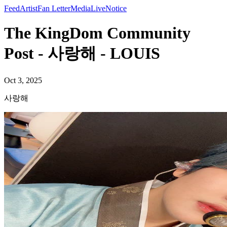
Feed
Artist
Fan Letter
Media
Live
Notice
The KingDom Community
Post - 사랑해 - LOUIS
Oct 3, 2025
사랑해