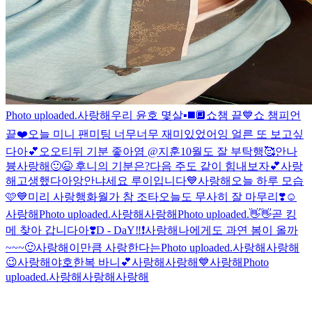
Photo uploaded.
사랑해
우리 윤호 몇살
▪️◼️🔲
쇼챔 끝💙
쇼 챔피언
끝❤️
오늘 미니 팬미팅 너무너무 재미있었어잉 얼른 또 보고싶
다아💕
오오티뒤 기분 좋아염 @지훈
10월도 잘 부탁행🥰
안나
븅
사랑해
🙂😉 후니의 기분은?
다음 주도 같이 힘내보자💕
사랑
해
고생했다아앙
안냐세요 루이입니다💙
사랑해
오늘 하루 모습
🩷
💙
미리 사랑행
화월가 참 조타
오늘도 무사히 잘 마무리❣️
☺️
사랑해
Photo uploaded.
사랑해
사랑해
Photo uploaded.
👋👋
곧 킹
메 찾아 갑니다아❣️
D - DaY‼️❗️
사랑해
나에게도 과연 봄이 올까
~~~🙂
사랑해
이만큼 사랑한다는
Photo uploaded.
사랑해
사랑해
😉
사랑해
야호
한복 바니💕
사랑해
사랑해
💙
사랑해
Photo
uploaded.
사랑해
사랑해
사랑해