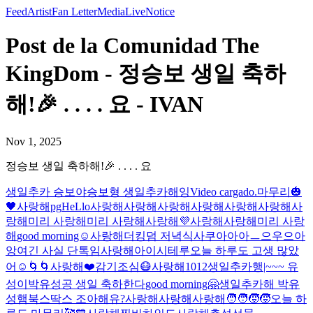
Feed
Artist
Fan Letter
Media
Live
Notice
Post de la Comunidad The
KingDom - 정승보 생일 축하
해!🎉 . . . . 요 - IVAN
Nov 1, 2025
정승보 생일 축하해!🎉 . . . . 요
생일추카 승보야
승보형 생일추카해잉
Video cargado.
마무리🎃
🖤
사랑해
pg
HeLlo
사랑해
사랑해
사랑해
사랑해
사랑해
사랑해
사
랑해
미리 사랑해
미리 사랑해
사랑해
💜
사랑해
사랑해
미리 사랑
해
good morning☺️
사랑해
더킹덤 저녁식사
쿠아아아ㅡ으우으아
앙
여긴 사실 단톡임
사랑해
아이시테루
오늘 하루도 고생 많았
어☺️
🌀🌀
사랑해
❤️
감기조심😷
사랑해
1012
생일추카행|~~~ 유
성이
박유성공 생일 축하한다
good morning🤗
생일추카해 박유
성
햄북스딱스 조아해유?
사랑해
사랑해
사랑해
🧑‍🧑‍🧒‍🧒
오늘 하