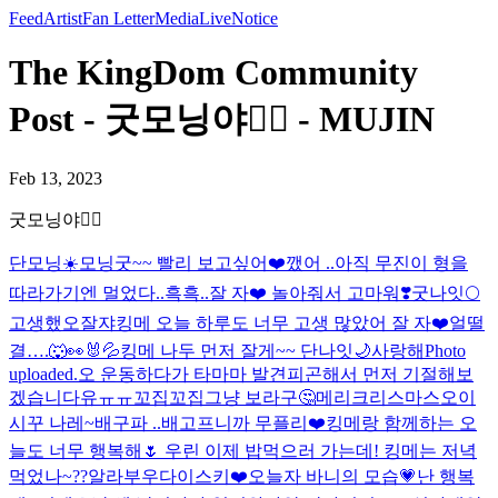
Feed
Artist
Fan Letter
Media
Live
Notice
The KingDom Community
Post - 굿모닝야❤️‍🔥 - MUJIN
Feb 13, 2023
굿모닝야❤️‍🔥
단모닝☀️
모닝굿~~ 빨리 보고싶어❤️
깼어 ..
아직 무진이 형을
따라가기엔 멀었다..흑흑..잘 자❤️ 놀아줘서 고마워❣️
굿나잇🌕
고생했오
잘쟈
킹메 오늘 하루도 너무 고생 많았어 잘 자❤️
얼떨
결….🐺👀🐰💦
킹메 나두 먼저 잘게~~ 단나잇🌙
사랑해
Photo
uploaded.
오 운동하다가 타마마 발견
피곤해서 먼저 기절해보
겠습니다유ㅠㅠ
꼬집꼬집
그냥 보라구🤔
메리크리스마스
오이
시꾸 나레~
배구파 ..
배고프니까 무플리❤️
킹메랑 함께하는 오
늘도 너무 행복해🌷 우린 이제 밥먹으러 가는데! 킹메는 저녁
먹었나~??
알라부우
다이스키❤️
오늘자 바니의 모습💗
난 행복