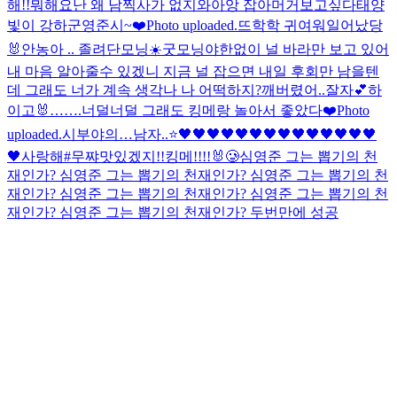
해!!
뭐해요
난 왜 남찍사가 없지
와아앙 잡아머거
보고싶다
태양
빛이 강하군
영준시~❤️
Photo uploaded.
뜨학학 귀여워
일어났당
🐰
안농
아 .. 졸려
단모닝☀️
굿모닝야
한없이 널 바라만 보고 있어
내 마음 알아줄수 있겠니 지금 널 잡으면 내일 후회만 남을텐
데 그래도 너가 계속 생각나 나 어떡하지?
깨버렸어..
잘자💕
하
이고🐰…….너덜너덜 그래도 킹메랑 놀아서 좋았다❤️
Photo
uploaded.
시부야의…남자..⭐️
🖤🖤🖤🖤🖤🖤🖤🖤🖤🖤🖤🖤🖤🖤
🖤
사랑해
#무쨔
맛있겠지!!
킹메!!!!🐰🥲
심영준 그는 뽑기의 천
재인가? 심영준 그는 뽑기의 천재인가? 심영준 그는 뽑기의 천
재인가? 심영준 그는 뽑기의 천재인가? 심영준 그는 뽑기의 천
재인가? 심영준 그는 뽑기의 천재인가? 두번만에 성공