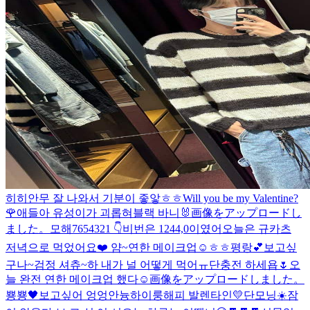
히히
안무 잘 나와서 기분이 좋앟ㅎㅎ
Will you be my Valentine?
🌹
애들아 유성이가 괴롭혀
블랙 바니🐰
画像をアップロードし
ました。
모해
7654321 👇
비번은 1244,0이였어
오늘은 규카츠
저녁으로 먹었어요❤️ 얌~
연한 메이크업☺️
ㅎㅎ
평랑💕
보고싶
구나~
검정 셔츄~
하 내가 널 어떻게 먹어ㅠ
단충전 하세욥🌷
오
늘 완전 연한 메이크업 했다☺️
画像をアップロードしました。
뿅뿅🖤
보고싶어 엉엉
안늉
하이룽
해피 발렌타인💛
단모닝☀️
잠