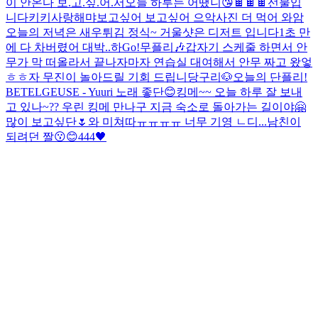
이 안온다 보.고.싶.어.서
오늘 하루는 어땠니
😘
🍫🍫🍫선물입
니다
키키
사랑해
먀
보고싶어 보고싶어 으악
사진 더 먹어 와암
오늘의 저녁은 새우튀김 정식~ 거울샷은 디저트 입니다
1초 만
에 다 차버렸어 대박..
하
Go!
무플리🎶
갑자기 스케줄 하면서 안
무가 막 떠올라서 끝나자마자 연습실 대여해서 안무 짜고 왔엏
ㅎㅎ
자 무진이 놀아드릴 기회 드립니당구리🐶
오늘의 단플리!
BETELGEUSE - Yuuri 노래 좋단😊
킹메~~ 오늘 하루 잘 보내
고 있나~?? 우린 킹메 만나구 지금 숙소로 돌아가는 길이야🤗
많이 보고싶단🌷
와 미쳐따ㅠㅠㅠㅠ 너무 기영 ㄴ디...
남친이
되려던 짤
😗😊
444🖤