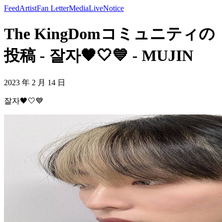
Feed
Artist
Fan Letter
Media
Live
Notice
The KingDomコミュニティの
投稿 - 잘자🖤🤍💙 - MUJIN
2023 年 2 月 14 日
잘자🖤🤍💙