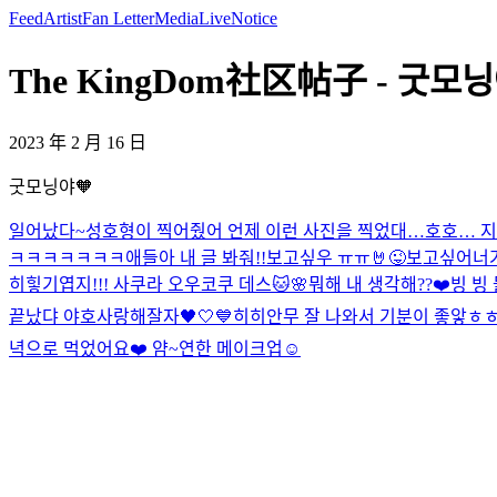
Feed
Artist
Fan Letter
Media
Live
Notice
The KingDom社区帖子 - 굿모닝야
2023 年 2 月 16 日
굿모닝야🧡
일어났다~
성호형이 찍어줬어 언제 이런 사진을 찍었대…호호… 지
ㅋㅋㅋㅋㅋㅋㅋ애들아 내 글 봐줘!!
보고싶우 ㅠㅠ
🤘
😜
보고싶어
너
히힣
기엽지!!! 사쿠라 오우코쿠 데스🐱🌸
뭐해 내 생각해??❤️
빙 빙
끝났댜 야호
사랑해
잘자🖤🤍💙
히히
안무 잘 나와서 기분이 좋앟ㅎ
녁으로 먹었어요❤️ 얌~
연한 메이크업☺️