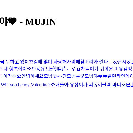
🧡 - MUJIN
금 뭐하고 있어??
킹메 많이 사랑해
사랑해
핳
머리가 길다 .. 🥹
단시🌷
가 내 행복이야💛
안뇽?
已上传照片。
💡🍒
차둘이가 귀여운 이유
캠핑
 돌아가는🎡
안녕하세요
모닝굿~~
단모닝☀️
굿모닝야❤️❤️
발렌타인데이
ㅎ
Will you be my Valentine?🌹
애들아 유성이가 괴롭혀
블랙 바니🐰
已