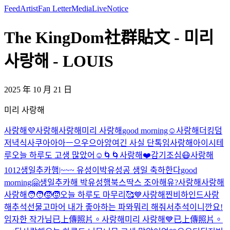
Feed
Artist
Fan Letter
Media
Live
Notice
The KingDom社群貼文 - 미리
사랑해 - LOUIS
2025 年 10 月 21 日
미리 사랑해
사랑해
💜
사랑해
사랑해
미리 사랑해
good morning☺️
사랑해
더킹덤
저녁식사
쿠아아아ㅡ으우으아앙
여긴 사실 단톡임
사랑해
아이시테
루
오늘 하루도 고생 많았어☺️
🌀🌀
사랑해
❤️
감기조심😷
사랑해
1012
생일추카행|~~~ 유성이
박유성공 생일 축하한다
good
morning🤗
생일추카해 박유성
햄북스딱스 조아해유?
사랑해
사랑해
사랑해
🧑‍🧑‍🧒‍🧒
오늘 하루도 마무리🥰
💙
사랑해
찐비하인드
사랑
해
추석선물
고마어 내가 좋아하는 파뫄뭐리 해줘서
추석이니깐요!
임자한 작가님
已上傳照片。
사랑해
미리 사랑해
💙
已上傳照片。