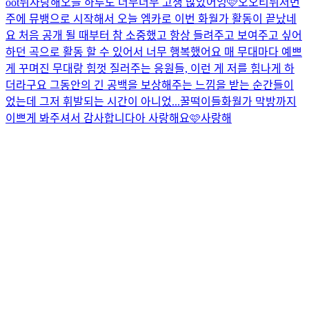
oot뒤
사랑해
오늘 하루도 너무너무 고생 많았어엉🩷
오오티뒤
저번
주에 뮤뱅으로 시작해서 오늘 엠카로 이번 화월가 활동이 끝났네
요 처음 공개 될 때부터 참 소중했고 항상 들려주고 보여주고 싶어
하던 곡으로 활동 할 수 있어서 너무 행복했어요 매 무대마다 예쁘
게 꾸며진 무대랑 힘껏 질러주는 응원들, 이런 게 저를 힘나게 하
더라구요 그동안의 긴 공백을 보상해주는 느낌을 받는 순간들이
었는데 그저 휘발되는 시간이 아니었...
꿀떡이들
화월가 막방까지
이쁘게 봐주셔서 감사합니다아 사랑해요🩷
사랑해