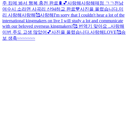
주 킹메 봐서 행복 충전 완료🔋💕
사랑해
사랑해
매점 ㄱㄱ
전남
여수시 소라면 사곡리 산94
하교 완료💙
사진을 올렸습니다.
미
리 사랑해
사랑해
🥰
사랑해
I'm sorry that I couldn't hear a lot of the
international kingmakers on live I will study a lot and communicate
with our beloved overseas kingmakers!🥰 번역기 맞아요 ..
사랑해
이번 주도 고생 많았어💕
사진을 올렸습니다.
사랑해
LOVE🥰
승
보 생축~~~~~~~