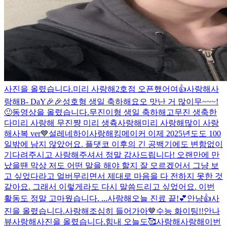
사진을 올렸습니다.
미리 사랑해
2호점 오픈했어여👍
사랑해
사
랑해
B- DaY🎉🎉
성호형 생일 축하해요오 맛난 거 많이무~~~!
🙂
동영상을 올렸습니다.
무진이형 생일 축하해
고무진 생축한
다
미리 사랑해 무진쨩 미리 생츅
사랑해
미리 사랑해
많이 사랑
해
사복 ver💙
설레네
하이
사랑해
킹메이커 이제 2025년도도 100
일밖에 남지 않았어요. 플댓코 이후의 긴 공백기에도 변함없이
기다려주시고 사랑해주셔서 정말 감사드립니다! 오랜만에 만
났을땐 막상 저도 어떤 말을 해야 할지 잘 모르겠어서 그냥 보
고 싶었다라고 얼버무리면서 제대로 마음을 다 전하지 못한 것
같아요. 그래서 이렇게라도 다시 말씀드리고 싶었어요. 이번
활동도 정말 고마웠습니다. ...
사랑해
오늘 진료 끝!💕
안냥👍
사
진을 올렸습니다.
사랑해
조심히 들어가아🤎
수능 화이팅!!
안나
뷰
사랑해
사진을 올렸습니다.
힘내 오늘도🥰
사랑해
사랑해
이번