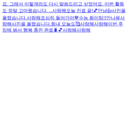
요. 그래서 이렇게라도 다시 말씀드리고 싶었어요. 이번 활동
도 정말 고마웠습니다. ...
사랑해
오늘 진료 끝!💕
안냥👍
사진을
올렸습니다.
사랑해
조심히 들어가아🤎
수능 화이팅!!
안나뷰
사
랑해
사진을 올렸습니다.
힘내 오늘도🥰
사랑해
사랑해
이번 주
킹메 봐서 행복 충전 완료🔋💕
사랑해
사랑해