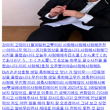
강아지 고양이
11월30일
하교💙
미리 사랑해
사랑해
사랑해
온천
>>야끼니꾸 먹기>>귀가
동영상을 올렸습니다.
사랑해
사랑해
🤍
사진을 올렸습니다.
오늘두 사랑해에
今日も遠くから来てくれ
てありがとう。たくさん愛してる
오늘 하루도 끝☺️
사진을 올
렸습니다.
미리 사랑해
2호점 오픈했어여👍
사랑해
사랑해
B-
DaY🎉🎉
성호형 생일 축하해요오 맛난 거 많이무~~~!🙂
동영
상을 올렸습니다.
무진이형 생일 축하해
고무진 생축한다
미리
사랑해 무진쨩 미리 생츅
사랑해
미리 사랑해
많이 사랑해
사복
ver💙
설레네
하이
사랑해
킹메이커 이제 2025년도도 100일밖에
남지 않았어요. 플댓코 이후의 긴 공백기에도 변함없이 기다려
주시고 사랑해주셔서 정말 감사드립니다! 오랜만에 만났을땐
막상 저도 어떤 말을 해야 할지 잘 모르겠어서 그냥 보고 싶었
다라고 얼버무리면서 제대로 마음을 다 전하지 못한 것 같아