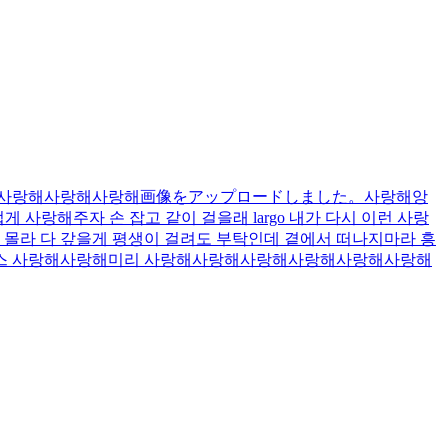
사랑해
사랑해
사랑해
画像をアップロードしました。
사랑해
앙
드럽게 사랑해주자 손 잡고 같이 걸을래 largo 내가 다시 이런 사랑
도 몰라 다 갚을게 평생이 걸려도 부탁인데 곁에서 떠나지마라 흥
스 사랑해
사랑해
미리 사랑해
사랑해
사랑해
사랑해
사랑해
사랑해