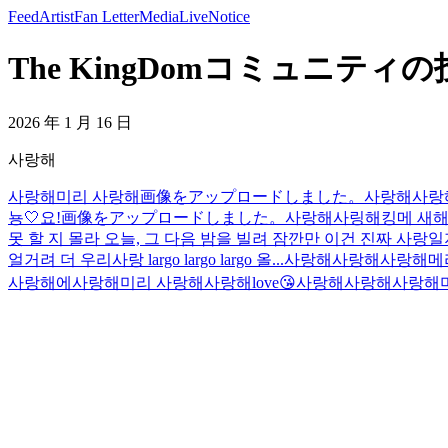
Feed
Artist
Fan Letter
Media
Live
Notice
The KingDomコミュニティの投稿
2026 年 1 月 16 日
사랑해
사랑해
미리 사랑해
画像をアップロードしました。
사랑해
사랑
뇽🤍
요!
画像をアップロードしました。
사랑해
사링해
킹메 새해 
못 할 지 몰라 오늘, 그 다음 밤을 빌려 잠깐만 이건 진짜 사
얼거려 더 우리사랑 largo largo largo 올...
사랑해
사랑해
사랑해
메
사랑해에
사랑해
미리 사랑해
사랑해
love😘
사랑해
사랑해
사랑해