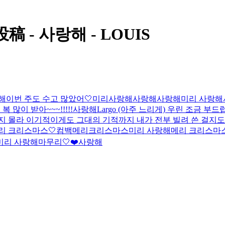
 - 사랑해 - LOUIS
해
이번 주도 수고 많았어🤍
미리사랑해
사랑해
사랑해
미리 사랑해
복 많이 받아~~~!!!!!
사랑해
Largo (아주 느리게) 우린 조금 부
랑일지 몰라 이기적이게도 그대의 기적까지 내가 전부 빌려 쓴 걸지
리 크리스마스🤍
컴백
메리크리스마스
미리 사랑해
메리 크리스마
미리 사랑해
마무리🤍
❤️
사랑해