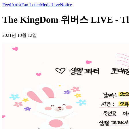
Feed
Artist
Fan Letter
Media
Live
Notice
The KingDom 위버스 LIVE - The
2021년 10월 12일