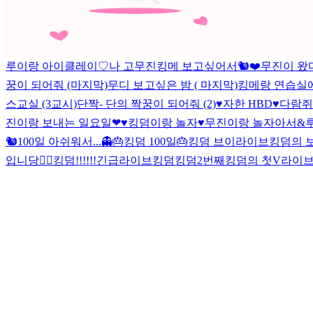
루이랑 아이클레이♡
나 고무진
킹메 보고싶어서🐿❤
무진이 왔
꿍이 되어줘 (마지막)
무디 보고싶은 밤 ( 마지막)
킹메랑 연습실에서
스교실 (3교시)
단짝- 단의 짝꿍이 되어줘 (2)
♥자한 HBD♥
다람쥐
진이랑 보내는 일요일❤
♥︎킹덤이랑 놀자♥︎
무진이랑 놀자
아서&루
🐿
100일 아쉬워서...👻
🎂킹덤 100일🎂
킹덤 브이라이브
킹덤의 
입니당🙋‍♂️
킹덤!!!!!!긴급라이브
킹덤
킹덤2번째
킹덤의 첫V라이브!