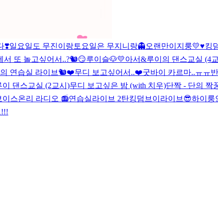
다❣
일요일도 무진이랑
토요일은 무지니랑👻
오랜만이지룽💛
♥킹덤
 또 놀고싶어서..?🐿😏
루이슬🐶💛
아서&루이의 댄스교실 (4교
의 연습실 라이브🐿❤
무디 보고싶어서..❤
굿바이 카르마..ㅠㅠ
반
이 댄스교실 (2교시)
무디 보고싶은 밤 (with 치우)
단짝 - 단의 
보이스온리 라디오 📻
연습실라이브 2탄
킹덤브이라이브😎
하이룽
!!