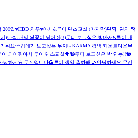
 200일♥
HBD 치우♥
아서&루이 댄스교실 (마지막)
단짝- 단의 짝
시)
단짝-단의 짝꿍이 되어줘(3)
무디 보고싶은 밤
아서&루이 댄
가워요~^
킹메가 보고싶은 무지니
KARMA 컴백 카운트다운
무
짝꿍이 되어줘
아서 루이 댄스교실🐥🐿
무디 보고싶은 밤
안뇽!!🐿
안녕하세요 무진입니다👻
루이 생일 축하해 🎉
안녕하세요 무진