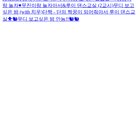
랑 놀자♥︎
무진이랑 놀자
아서&루이 댄스교실 (2교시)
무디 보고
싶은 밤 (with 치우)
단짝 - 단의 짝꿍이 되어줘
아서 루이 댄스교
실🐥🐿
무디 보고싶은 밤
안뇽!!🐿🐿