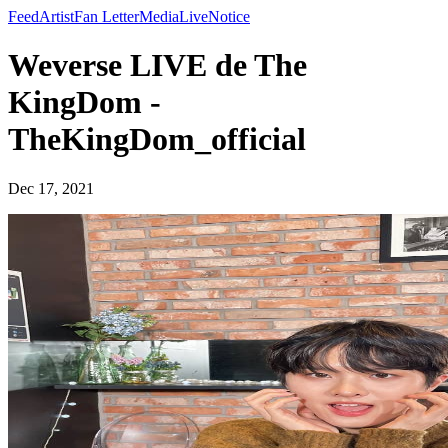
Feed
Artist
Fan Letter
Media
Live
Notice
Weverse LIVE de The
KingDom -
TheKingDom_official
Dec 17, 2021