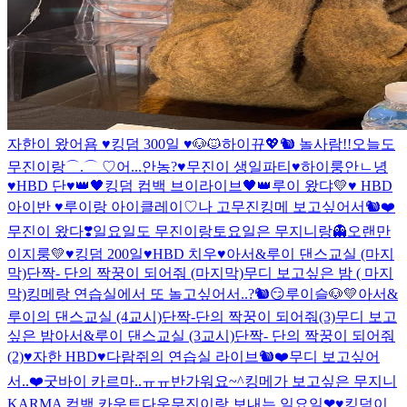
자한이 왔어욤 ♥
킹덤 300일 ♥
🐶🐱
하이
뀨💖
🐿 놀사람!!
오늘도
무진이랑⌒.⌒ ♡
어...안농?
♥무진이 생일파티♥
하이룽
안ㄴ녕
♥HBD 단♥
👑🖤킹덤 컴백 브이라이브🖤👑
루이 왔댜💛
♥ HBD
아이반 ♥
루이랑 아이클레이♡
나 고무진
킹메 보고싶어서🐿❤
무진이 왔다❣
일요일도 무진이랑
토요일은 무지니랑👻
오랜만
이지룽💛
♥킹덤 200일♥
HBD 치우♥
아서&루이 댄스교실 (마지
막)
단짝- 단의 짝꿍이 되어줘 (마지막)
무디 보고싶은 밤 ( 마지
막)
킹메랑 연습실에서 또 놀고싶어서..?🐿😏
루이슬🐶💛
아서&
루이의 댄스교실 (4교시)
단짝-단의 짝꿍이 되어줘(3)
무디 보고
싶은 밤
아서&루이 댄스교실 (3교시)
단짝- 단의 짝꿍이 되어줘
(2)
♥자한 HBD♥
다람쥐의 연습실 라이브🐿❤
무디 보고싶어
서..❤
굿바이 카르마..ㅠㅠ
반가워요~^
킹메가 보고싶은 무지니
KARMA 컴백 카운트다운
무진이랑 보내는 일요일❤
♥︎킹덤이