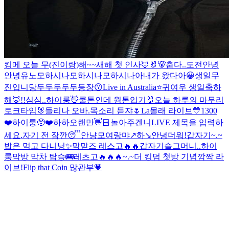
킹메 오늘 무(진이랑)해~~
새해 첫 인사🦊🐰🐻
춥다..
도전
안녕
안녕
유노
모하시나
모하시나
모하시나아
내가 왔다아😀
생일
무
진입니당
두두두두두등장😗
Live in Australia⭐️
귀여우 생일축하
해🦊!!
심심..
하이룽
👋
쿨톤인데 웜톤입기
🐰오늘 하루의 마무리
토크타임🐰
들리나 오바.
목소리 듣쟈🌷
La
몰래 라이브
💛1300
❤️
하이룽
🥺❤️
하하
오랜만👋🏻
놀아주겐니
LIVE 제목을 입력하
세요.
자기 전 잠깐😴
안냥
모여랑
먀↗️하↘️
안녕
더워!
갑자기~.~
밥은 먹고 다니닝
✨
막맏즈 레스고🔥🔥
갑자기
슬그머니..
하이
룽
막방 막차 탑승🚌
레츠고🔥🔥🔥
~.~
더 킹덤 첫방 기념
깜짝 라
이브!
Flip that Coin 많관부💗