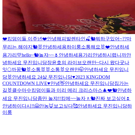
❤️킹덤이들 이주년❤️
안녕
해피발렌타인
🍒🐿
뭐하구있어~??
마
무리는 해야지
🐿🐰
안녕하세용
하이룽
소통해요🐰❤️
안녕하세
용가리💛
hello~🐿
놀쟈~~🌷
안녕하세용가리
안녕하시렵니까
안
녕하세요 무진입니당
장윤호의 라이브
오랜만~
다시 왔다
굿나
잇🌕
까꿍🐿
🐰소통🐰
🐰소통🐰
오랜만🤭
안녕하세요 무진입니
당
🐰
안녕하세요 24살 무진입니당
♥2023 KINGDOM
COUNTDOWN LIVE♥
안녕
👋
안녕하세요 무진입니당
집가는
길
🐰
클수마수
킹덤이들과 미리 메리 크리스마스🎄❤️
🐿
안녕하
세요 무진입니당
좀만 놀쟈!!
킹메~~
놀자
🚶
🐿
진짜 보고싶어🌷
안녕
하이
다시!!🤗
안농🦊
보고싶다🥰
안녕하세요 무진입니당
하
이룽