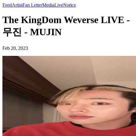
Feed
Artist
Fan Letter
Media
Live
Notice
The KingDom Weverse LIVE -
무진 - MUJIN
Feb 20, 2023