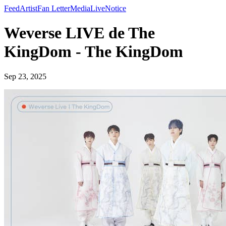
Feed
Artist
Fan Letter
Media
Live
Notice
Weverse LIVE de The
KingDom - The KingDom
Sep 23, 2025