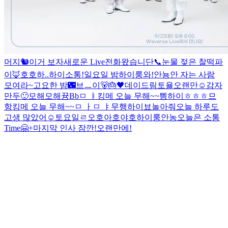
머지
🐿️
이거 보자
새로운 Live
전화왔습니단📞
눈물 젖은 찰떡파
이
🦊
호호
하..
하이
소통!
일요일 밤
하이룽
와!
안뇽
안 자는 사람
모여라~
고요한 밤🌃
브ㅡ이
🐻🎂
🖤
데이드림
토욜
오랜만☺️
감자
만두
🙂
모해모해뀽
Bb
ㅁ ㅑ
킹메 오늘 무해~~
삉
하이
ㅎㅎㅎ
므
항
킹메 오늘 무해~~
ㅁ ㅏ
ㅁ ㅑ
무행
하이
뵤
놀아줘
오늘 하루도
고생 많았어☺️
토요일ㄹ
오호
아호
야호
하이룽
안농
오늘은 소통
Time🤗
+마지막 인사 잠깐!
오랜만에!