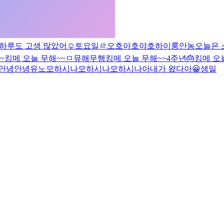
하루도 고생 많았어☺️
토요일ㄹ
오호
아호
야호
하이룽
안농
오늘은 소
~
킹메 오늘 무해~~
ㅁ
뮤해
무행
킹메 오늘 무해~~
4주년🎂
킹메 오
안녕안녕
유노
모하시나
모하시나
모하시나아
내가 왔다아😀
생일