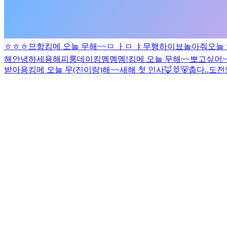
ㅎㅎㅎ
므항
킹메 오늘 무해~~
ㅁ ㅏ
ㅁ ㅑ
무행
하이
뵤
놀아줘
오늘 
해
안녕하세용
해피룽데이
킹멤멤멤!
킹메 오늘 무해~~
뽀고싶어~
받아용
킹메 오늘 무(진이랑)해~~
새해 첫 인사🦊🐰🐻
춥다..
도전