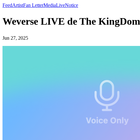
Feed
Artist
Fan Letter
Media
Live
Notice
Weverse LIVE de The KingDo
Jun 27, 2025