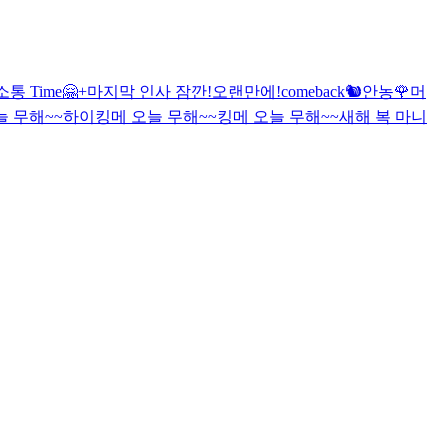
통 Time🤗
+마지막 인사 잠깐!
오랜만에!
comeback🐿️
안농
🌹
머
늘 무해~~
하이
킹메 오늘 무해~~
킹메 오늘 무해~~
새해 복 마니