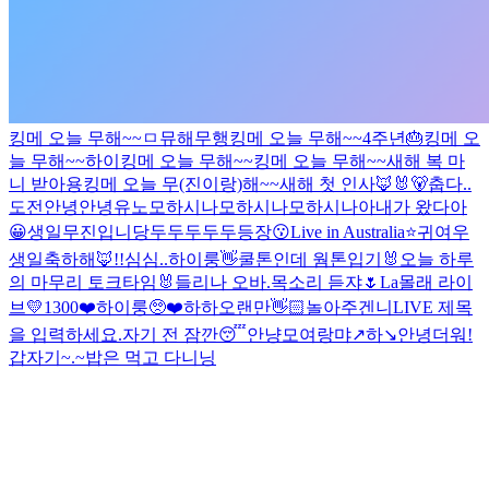
킹메 오늘 무해~~
ㅁ
뮤해
무행
킹메 오늘 무해~~
4주년🎂
킹메 오
늘 무해~~
하이
킹메 오늘 무해~~
킹메 오늘 무해~~
새해 복 마
니 받아용
킹메 오늘 무(진이랑)해~~
새해 첫 인사🦊🐰🐻
춥다..
도전
안녕안녕
유노
모하시나
모하시나
모하시나아
내가 왔다아
😀
생일
무진입니당
두두두두두등장😗
Live in Australia⭐️
귀여우
생일축하해🦊!!
심심..
하이룽
👋
쿨톤인데 웜톤입기
🐰오늘 하루
의 마무리 토크타임🐰
들리나 오바.
목소리 듣쟈🌷
La
몰래 라이
브
💛1300❤️
하이룽
🥺❤️
하하
오랜만👋🏻
놀아주겐니
LIVE 제목
을 입력하세요.
자기 전 잠깐😴
안냥
모여랑
먀↗️하↘️
안녕
더워!
갑자기~.~
밥은 먹고 다니닝