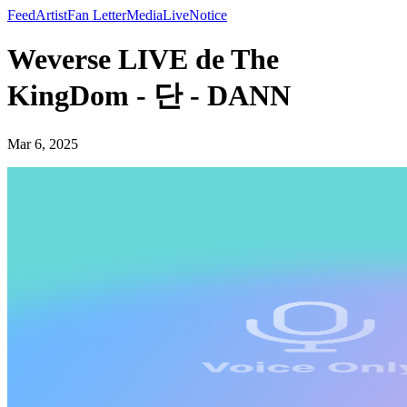
Feed
Artist
Fan Letter
Media
Live
Notice
Weverse LIVE de The
KingDom - 단 - DANN
Mar 6, 2025