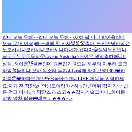
킹메 오늘 무해~~
킹메 오늘 무해~~
새해 복 마니 받아용
킹메
오늘 무(진이랑)해~~
새해 첫 인사🦊🐰🐻
춥다..
도전
안녕안녕
유
노
모하시나
모하시나
모하시나아
내가 왔다아😀
생일
무진입니
당
두두두두두등장😗
Live in Australia⭐️
귀여우 생일축하해🦊!!
심심..
하이룽
👋
쿨톤인데 웜톤입기
🐰오늘 하루의 마무리 토크
타임🐰
들리나 오바.
목소리 듣쟈🌷
La
몰래 라이브
💛1300❤️
하
이룽
🥺❤️
하하
오랜만👋🏻
놀아주겐니
LIVE 제목을 입력하세
요.
자기 전 잠깐😴
안냥
모여랑
먀↗️하↘️
안녕
더워!
갑자기~.~
밥
은 먹고 다니닝
✨
막맏즈 레스고🔥🔥
갑자기
슬그머니..
하이룽
막방 막차 탑승🚌
레츠고🔥🔥🔥
~.~