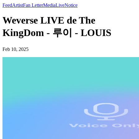
Feed
Artist
Fan Letter
Media
Live
Notice
Weverse LIVE de The
KingDom - 루이 - LOUIS
Feb 10, 2025