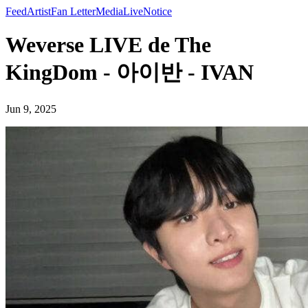
Feed
Artist
Fan Letter
Media
Live
Notice
Weverse LIVE de The
KingDom - 아이반 - IVAN
Jun 9, 2025