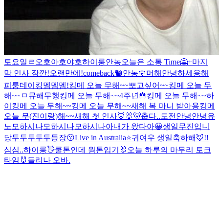
토요일ㄹ
오호
아호
야호
하이룽
안농
오늘은 소통 Time🤗
+마지
막 인사 잠깐!
오랜만에!
comeback🐿️
안농
🌹
머해
안녕하세용
해
피룽데이
킹멤멤멤!
킹메 오늘 무해~~
뽀고싶어~~
킹메 오늘 무
해~~
ㅁ
뮤해
무행
킹메 오늘 무해~~
4주년🎂
킹메 오늘 무해~~
하
이
킹메 오늘 무해~~
킹메 오늘 무해~~
새해 복 마니 받아용
킹메
오늘 무(진이랑)해~~
새해 첫 인사🦊🐰🐻
춥다..
도전
안녕안녕
유
노
모하시나
모하시나
모하시나아
내가 왔다아😀
생일
무진입니
당
두두두두두등장😗
Live in Australia⭐️
귀여우 생일축하해🦊!!
심심..
하이룽
👋
쿨톤인데 웜톤입기
🐰오늘 하루의 마무리 토크
타임🐰
들리나 오바.