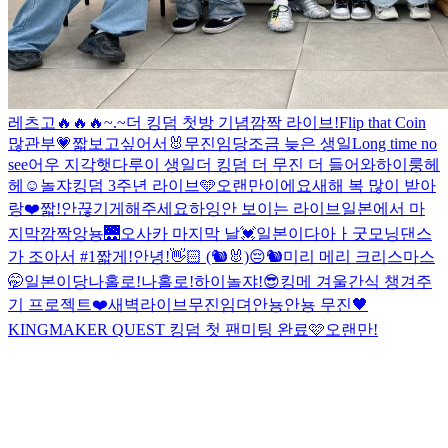
레츠고🔥🔥🔥
~.~
더 킹덤 첫방 기념
깜짝 라이브!
Flip that Coin
많관부💗
짧
보고싶어서🐰
무진임당
조금 늦은 생일
Long time no
see
어우 지각햇다
루이 생일
더 킹덤 더 무진 더 들어와
하이룽
헤
헤☺️
놀쟈
킹덤 3주년 라이브🩵
오랜만이에요
새해 복 많이 받아
랑❤️
짧!
안끊기게해주세요
하잉
안 보이는 라이브
일본에서 마
지막
깜짝
앙뇽
🌉
오사카 마지막 날💓
일본이다아ㅏ
굿모닝
댄스
가 조아서 #1
짧게!
안녕!👋🏻 (🐿️🐰)
😔
🐿️
미리 메리 크리스마스
🤭
일본이당
나홀로!
나홀로!
하이
놀쟈!
😎
킹메 겨울간식 챙겨주
기 프로젝트❤️
새벽라이브
무진임뎌
안뇽
안뇽 무진🖤
KINGMAKER QUEST 킹덤 첫 팬미팅 완료🩷
오랜만!