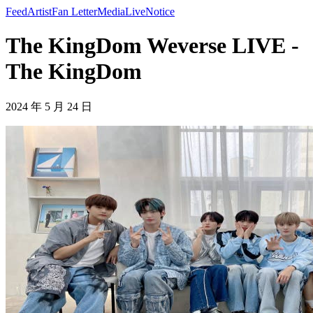
Feed
Artist
Fan Letter
Media
Live
Notice
The KingDom Weverse LIVE -
The KingDom
2024 年 5 月 24 日