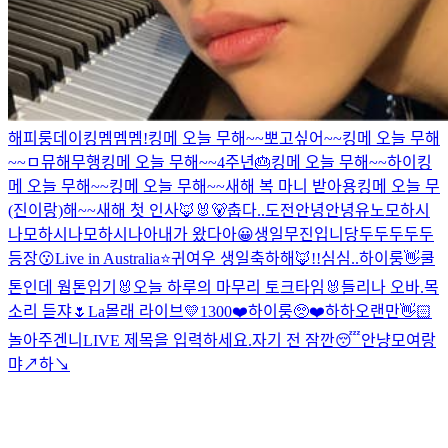
해피룽데이
킹멤멤멤!
킹메 오늘 무해~~
뽀고싶어~~
킹메 오늘 무해
~~
ㅁ
뮤해
무행
킹메 오늘 무해~~
4주년🎂
킹메 오늘 무해~~
하이
킹
메 오늘 무해~~
킹메 오늘 무해~~
새해 복 마니 받아용
킹메 오늘 무
(진이랑)해~~
새해 첫 인사🦊🐰🐻
춥다..
도전
안녕안녕
유노
모하시
나
모하시나
모하시나아
내가 왔다아😀
생일
무진입니당
두두두두두
등장😗
Live in Australia⭐️
귀여우 생일축하해🦊!!
심심..
하이룽
👋
쿨
톤인데 웜톤입기
🐰오늘 하루의 마무리 토크타임🐰
들리나 오바.
목
소리 듣쟈🌷
La
몰래 라이브
💛1300❤️
하이룽
🥺❤️
하하
오랜만👋🏻
놀아주겐니
LIVE 제목을 입력하세요.
자기 전 잠깐😴
안냥
모여랑
먀↗️하↘️