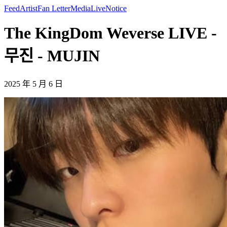
Feed
Artist
Fan Letter
Media
Live
Notice
The KingDom Weverse LIVE -
무진 - MUJIN
2025 年 5 月 6 日