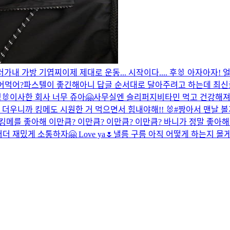
러가
내 가방 기엽찌
이제 제대로 운동... 시작이다.... 후🐰 아자아자!
얼
어먹어?
파스텔이 좋긴해
아니 답글 순서대로 달아주려고 하는데 최신글
🐰
이사한 회사 너무 쥬아🤗
사무실엔 슬리퍼지
비타민 먹고 건강해
 더우니까 킹메도 시원한 거 먹으면서 힘내야해!! 🐰
#짱아서 맨날 볼
킹메를 좋아해 이만큼? 이만큼? 이만큼? 이만큼? 바니가 정말 좋아해
재밌게 소통하자🤗 Love ya🌷
낼름 구름
아직 어떻게 하는지 몰게