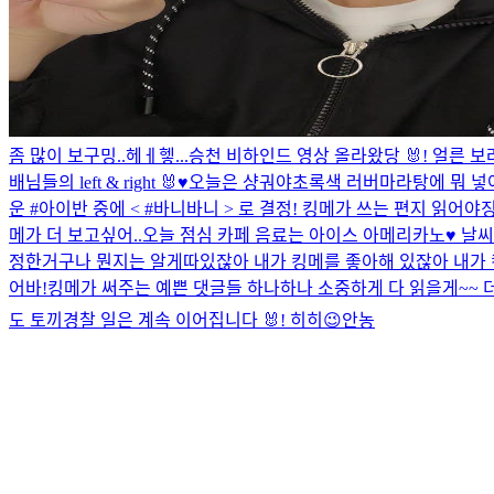
좀 많이 보구밍..
헤ㅔ헿...
승천 비하인드 영상 올라왔당 🐰!
얼른 보
배님들의 left & right 🐰♥️
오늘은 샹궈야
초록색 러버
마라탕에 뭐 넣
운 #아이반 중에 < #바니바니 > 로 결정! 킹메가 쓰는 편지 읽어야징
메가 더 보고싶어..
오늘 점심 카페 음료는 아이스 아메리카노♥️ 날씨
정한거구나 뭔지는 알게따
있잖아 내가 킹메를 좋아해 있잖아 내가 
어바!
킹메가 써주는 예쁜 댓글들 하나하나 소중하게 다 읽을게~~ 더더 
도 토끼경찰 일은 계속 이어집니다 🐰! 히히
😉
안농