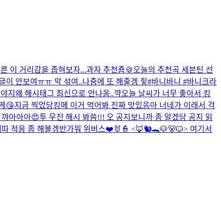
른 이 거리감을 좁혀보자...
과자 추천죰🍪
오늘의 추천곡 세븐틴 선
이 안보여ㅠㅠ 막 섞여..
나중에 또 해줄겡 힣
#바니바니 #바니크라
져야지
왜 해시태그 최신으로 안나옴..
꺅
오늘 날씨가 너무 좋아서 킹
게😘
지금 찍었당
킹메 이거 먹어봐 진짜 맛있음
아 너네가 이래서 걱
 꺄아아아😍
투 무진 해시 봐씀!!!
오 공지보니까 좀 알겠당 공지 읽
따 적응 좀 해볼겡
반가워 위버스❤️
🐰👮 <🦊🐿️🐊🐶🐻🐱> 여기서