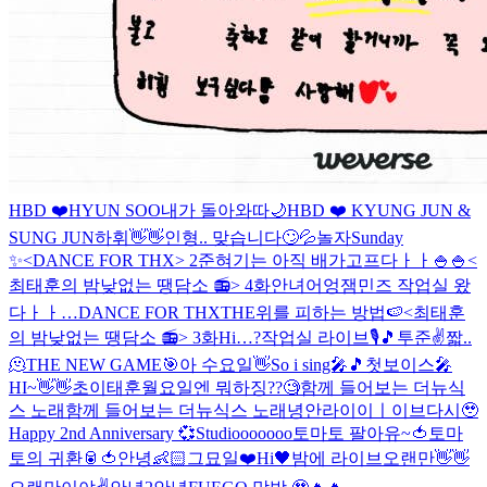
HBD ❤️HYUN SOO
내가 돌아와따
🌙
HBD ❤️ KYUNG JUN &
SUNG JUN
하휘👋👋
인형.. 맞습니다🙄💦
놀자
Sunday
✨
<DANCE FOR THX> 2
준혀기는 아직 배가고프다ㅏㅏ🍚🍚
<
최태훈의 밤낮없는 땡담소 📻> 4화
안녀어엉
잼민즈 작업실 왔
다ㅏㅏ…
DANCE FOR THX
THE위를 피하는 방법🍉
<최태훈
의 밤낮없는 땡담소 📻> 3화
Hi…?
작업실 라이브🎙🎵
투준✌️
짧..
🫠
THE NEW GAME🎯
아 수요일👋
So i sing🎤🎵
첫보이스🎤
HI~👋👋
초이태훈
월요일엔 뭐하징??🧐
함께 들어보는 더뉴식
스 노래
함께 들어보는 더뉴식스 노래
녕안
라이이ㅣ이브
다시🥹
Happy 2nd Anniversary 💞
Studiooooooo
토마토 팔아유~🍅
토마
토의 귀환🥫🍅
안녕👶🏻
그묘일❤️
Hi🖤
밤에 라이브
오랜만👋👋