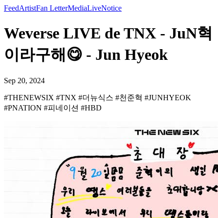
Feed
Artist
Fan Letter
Media
Live
Notice
Weverse LIVE de TNX - JuN혁
이라구해😋 - Jun Hyeok
Sep 20, 2024
#THENEWSIX #TNX #더뉴식스 #천준혁 #JUNHYEOK
#PNATION #피네이션 #HBD