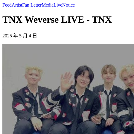
Feed
Artist
Fan Letter
Media
Live
Notice
TNX Weverse LIVE - TNX
2025 年 5 月 4 日