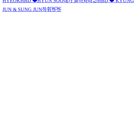
HYEOK
HBD ❤️HYUN SOO
내가 돌아와따
🌙
HBD ❤️ KYUNG
JUN & SUNG JUN
하휘👋👋