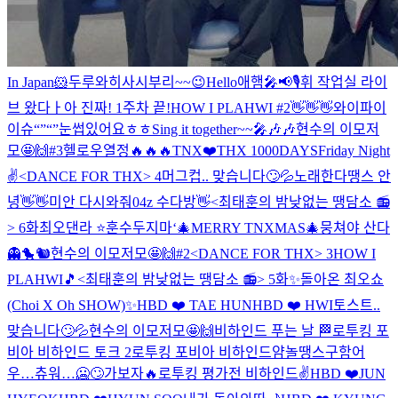
In Japan🐹
두루와
히사시부리~~😉
Hello
애햄🎤📢🎙️
휘 작업실 라이
브 왔다ㅏ
아 진짜! 1주차 끝!
HOW I PLAHWI #2
👋👋👋
와이파이
이슈“”“”
눈썹있어요ㅎㅎ
Sing it together~~🎤🎶🎶
현수의 이모저
모🤩🙌#3
헬로우
열정🔥🔥🔥
TNX❤️THX 1000DAYS
Friday Night
✌️
<DANCE FOR THX> 4
머그컵.. 맞습니다🙄💦
노래한다
땡스 안
녕👋👋
미안 다시와줘
04z 수다방👋
<최태훈의 밤낮없는 땡담소 📻
> 6화
최오댄라 ⭐️
훈수두지마‘
🎄MERRY TNXMAS🎄
뭉쳐야 산다
👻🐤🐿️
현수의 이모저모🤩🙌#2
<DANCE FOR THX> 3
HOW I
PLAHWI🎵
<최태훈의 밤낮없는 땡담소 📻> 5화
✨돌아온 최오쇼
(Choi X Oh SHOW)✨
HBD ❤️ TAE HUN
HBD ❤️ HWI
토스트..
맞습니다🙄💦
현수의 이모저모🤩🙌
비하인드 푸는 날 🏁
로투킹 포
비아 비하인드 토크 2
로투킹 포비아 비하인드얌
놀땡스구함
어
우…츄워…🥶🙄
가보자🔥
로투킹 평가전 비하인드✌️
HBD ❤️JUN