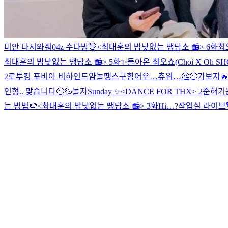
미안 다시와줘
04z 수다방👋
<최태훈의 밤낮없는 땡담소 📻> 6화
최
최태훈의 밤낮없는 땡담소 📻> 5화
✨돌아온 최오쇼(Choi X Oh S
2
로투킹 포비아 비하인드얌
놀땡스구함
어우…츄워…🥶🙄
가보자
인형.. 맞습니다🙄💦
놀자
Sunday ✨
<DANCE FOR THX> 2
준혀기는
는 방법🍉
<최태훈의 밤낮없는 땡담소 📻> 3화
Hi…?
작업실 라이브🎙