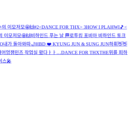
의 이모저모🤩🙌#2
<DANCE FOR THX> 3
HOW I PLAHWI🎵
<
 이모저모🤩🙌
비하인드 푸는 날 🏁
로투킹 포비아 비하인드 토크
OO
내가 돌아와따
🌙
HBD ❤️ KYUNG JUN & SUNG JUN
하휘👋👋
녀어엉
잼민즈 작업실 왔다ㅏㅏ…
DANCE FOR THX
THE위를 피하
이스🎤