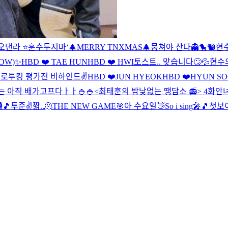
오댄라 ⭐️
훈수두지마‘
🎄MERRY TNXMAS🎄
뭉쳐야 산다👻🐤🐿️
현수
HOW)✨
HBD ❤️ TAE HUN
HBD ❤️ HWI
토스트.. 맞습니다🙄💦
현수의

로투킹 평가전 비하인드✌️
HBD ❤️JUN HYEOK
HBD ❤️HYUN S
 아직 배가고프다ㅏㅏ🍚🍚
<최태훈의 밤낮없는 땡담소 📻> 4화
안
🎵
투준✌️
짧..🫠
THE NEW GAME🎯
아 수요일👋
So i sing🎤🎵
첫보