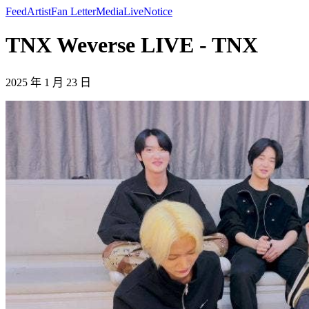
Feed
Artist
Fan Letter
Media
Live
Notice
TNX Weverse LIVE - TNX
2025 年 1 月 23 日