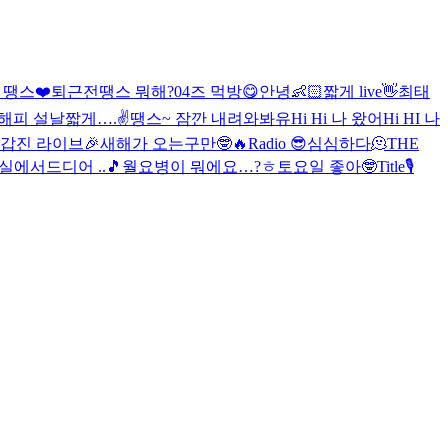

땡스❤️
퇴근전
땡스 뭐해?
04즈 먹방😋
안녕👶🏻
짧게 live👋
최태
 해피 설날
짧게….✌️
땡스~ 잠깐 내려와봐유
Hi Hi 나 왔어
Hi HI 나
첫 갑진 라이브🎉
새해가 오는구만🤓🔥
Radio 😎
심심하다🫠
THE
업실에서
드디어 ..🎵
월요병이 뭐에요…?ㅎ
토요일 좋아🤓
Title🎙