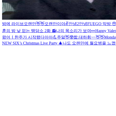
밤에 라이브
오랜만👋👋
오랜만이야✌️
안녕2
안녕
FUEGO 막방 🥹
훈의 밤 낮 없는 땡담소 2화 📻
나의 목소리가 보여👀
Happy Vale
왔어ㅓ
한주가 시작됐다아아💪
주말👋🤓
짧.대
하휘~~👋👋
Mon
NEW SIX’s Christmas Live Party 🎄
나도 오랜만에 월요병을 느