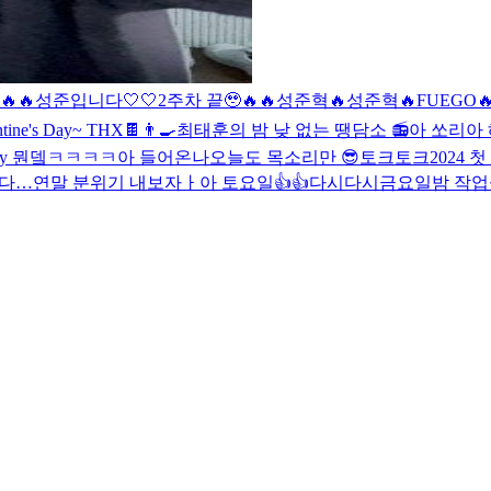
🔥🔥
성준입니다🤍🤍
2주차 끝🥹🔥🔥
성준혁🔥
성준혁🔥
FUEGO
ntine's Day~ THX🍫👨‍🍳
최태훈의 밤 낮 없는 땡담소 📻
아 쏘리
아
day 뭔뎈ㅋㅋㅋㅋ
아 들어온나
오늘도 목소리만 😎
토크토크
2024 
꼈다…
연말 분위기 내보자ㅏ
아 토요일👍👍
다시다시
금요일밤 작