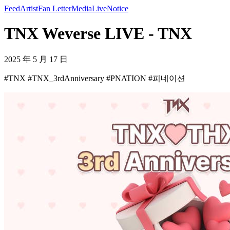
Feed
Artist
Fan Letter
Media
Live
Notice
TNX Weverse LIVE - TNX
2025 年 5 月 17 日
#TNX #TNX_3rdAnniversary #PNATION #피네이션