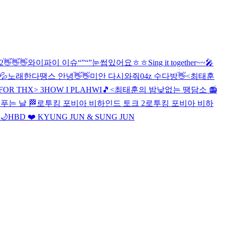
2
👋👋👋
와이파이 이슈“”“”
눈썹있어요ㅎㅎ
Sing it together~~🎤
💦
노래한다
땡스 안녕👋👋
미안 다시와줘
04z 수다방👋
<최태훈
FOR THX> 3
HOW I PLAHWI🎵
<최태훈의 밤낮없는 땡담소 📻
푸는 날 🏁
로투킹 포비아 비하인드 토크 2
로투킹 포비아 비하
🌙
HBD ❤️ KYUNG JUN & SUNG JUN