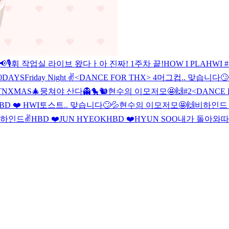
🎙️
휘 작업실 라이브 왔다ㅏ
아 진짜! 1주차 끝!
HOW I PLAHWI #
0DAYS
Friday Night ✌️
<DANCE FOR THX> 4
머그컵.. 맞습니다🙄
TNXMAS🎄
뭉쳐야 산다👻🐤🐿️
현수의 이모저모🤩🙌#2
<DANCE 
BD ❤️ HWI
토스트.. 맞습니다🙄💦
현수의 이모저모🤩🙌
비하인드 
하인드✌️
HBD ❤️JUN HYEOK
HBD ❤️HYUN SOO
내가 돌아와따