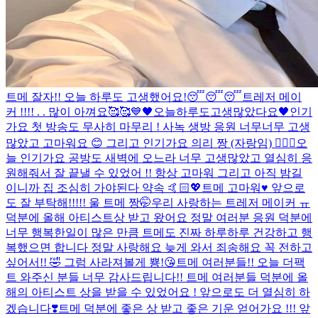
트메 잘자!! 오늘 하루도 고생했어요!😴😴😴
트레저 메이
커 !!!! . . 많이 아껴요🥰🥰
💙
🖤오늘하루도고생많았다요🖤
인기
가요 첫 방송도 무사히 마무리 ! 사녹 생방 응원 너무너무 고생
많았고 고마워요 😊 그리고 인기가요 의리 짱 (자랑임) 👍🏻😘
오
늘 인기가요 공방도 새벽에 오느라 너무 고생많았고 열심히 응
원해줘서 잘 끝낼 수 있었어 !! 항상 고마워 그리고 아직 밤길
이니까 집 조심히 가야된다 약속 🤙🏻💖
트메 고마워♥️ 앞으로
도 잘 부탁해!!!!! 울 트메 짱🤭
우리 사랑하는 트레저 메이커 ㅠ
덕분에 올해 아티스트상 받고 왔어요 정말 여러분 응원 덕분에
너무 행복한일이 많은 만큼 트메도 진짜 하루하루 건강하고 행
복했으면 합니다 정말 사랑해요 늦게 와서 죄송해요 꼭 전하고
싶어서!! 🤣 그럼 사라져볼게 뿅!😘
트메 여러분들!! 오늘 더팩
트 와주신 분들 너무 감사드립니다!! 트메 여러분들 덕분에 올
해의 아티스트 상을 받을 수 있었어요 ! 앞으로도 더 열심히 하
겠습니다❣️
트메 덕분에 좋은 상 받고 좋은 기운 얻어가요 !!! 앞