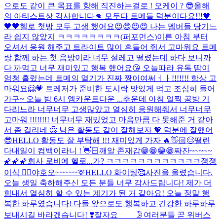
으로도 같이 큰 목표를 향해 직진하는걸로 ! 오케이 ? 😎
올해
의 아티스트상 감사합니다👊 모두다 트메들 덕분이다요!!!🖤
🖤🖤
헬로 첫방 모두 고생 했어요😍😍😍😍 나는 멤버들 당기느
라 쉽지 않았지 ㅋㅋㅋㅋㅋㅋㅋㅋ(퍼포먼스)
이른 아침 부터
오셔서 응원 해주고 트라이트 많이 흔들어 줘서 고마워요 트메
랑 함께 하는 첫 음방이라 너무 설레고 떨렸는데 하다 보니까
다 까먹고 너무 재미있고 행복 했어요😘 오늘따라 유독 땀이
엄청 흘렀는데 트메의 열기가 진짜 짱이여써ㅓㅏ!!!!!!! 항상 고
마워요🤗💗 트레저가 준비한 도시락 맛있게 먹고 조심히 들어
가구~ 오늘 밤 6시 엠카운트다운 ...
추운데 아침 일찍 공방 기
다리느라 너무너무 고생많았고 열심히 응원해줘서 너무너무
고마워 !!!!!!!! 너무너무 재밌었고 마음만큼 다 못해준 거 같아
서 좀 걸리네 🥲 남은 활동도 같이 잘해보자 💖 덕분에 잘했어
😎
HELLO 활동도 잘 부탁해 !!! 재미있게 가자 🔥👋🏻😊
떨린
다
내일이 컴백이라니 ! 👋🏻
깨알 존재감😁😁😁😁
짜잔~~~~~
🌠🌠🌠
회사 로비에 헬로...가? ㅋㅋㅋㅋㅋㅋㅋㅋㅋㅋㅋㅋ
졍졍
이식 ✌🏻
야호오~~~~~🫶
HELLO 화이팅🥰
사진을 올렸습니다.
오늘 생일 축하해주신 모든 분들 너무 감사드립니다! 제가 더
힘내서 열심히 할 수 있는 계기가 된 거 같아요! 오늘 정말 행
복한 하루였습니다! 다들 앞으로도 행복하고 건강한 하루하루
보내시길 바라겠습니다! ❣️
잘자요____ 🌛
여러분들 곧 위버스