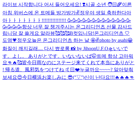
라이브 시작합니다 어서 들어오세요! ❣️
시골 소년 🧑🏻‍🌾
이른
아침 위버스에 온 트메들 방가방가✌️
정우야 생일 축하한다아
아ㅏㅏㅏㅏㅏㅏㅏ!!!!!!!!!!!!!!!! 🥳🥳🥳🥳🥳🥳🥳🥳🥳🥳🥳🥳🥳
🥳🥳🥳🥳
항상 너무 잘 챙겨주시는 온그리디언츠 선물 감사드
립니당 잘 쓸게요 알라뷰🥰🥰🥰
B컷입니당!
온그리디언츠 🤍
도영💗정우
오늘은 온그리디언츠 하는 날 🤩
✌️
photo by asahi😀
화질이 깨지길래.... 다시 뾰로롱 📸 by Jihoon
U.F.O🛸
いいで
す。
よし。 ありがとです。
いないないば🤭
트메 항상 고마워
요👊🔥🥰
皆今日雨なのにステージ来てくれて本当にありがと
! 帰る道、風邪気をつけてね 🤙🏻❤️
누굴까요~~~~? 알아맞춰
보세요😍
今日横浜お楽しみに 😎
(°▽°)
신이 난다요!!!🔥🔥🔥👊