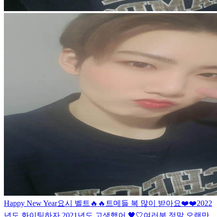
Happy New Year
요시 벨트🔥🔥
트메들 복 많이 받아요❤️❤️
2022
년도 화이팅하자 2021년도 고생했어 🖤🤍
여러분 정말 오랜만