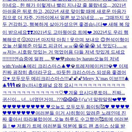
이네요,, 한 해가 이렇게나 빨리 지나갈 줄 몰랐네요,,, 2021년
아쉬움은 뒤로 하고, 2022년 새로 맞이할 때에 새로운 마음가
짐으로 더 자주, 가까이에서 얼른 보고싶네요…ㅠ 그때까지 모
두 건강하고, 행복하게 살아가셨으면 좋겠습니다❤️ 새해 복 많
이 받으세요❣️❣️
2021년도 고마웠어요 트메❤️ 2022년도 우리 행
복해요🤙😚
2021년 마지막 아침 ! 웃으며 보내요 😊
현석이형이
오늘 선물해준 마일즈 피규어 ㅠㅠ😭😭😭😭 넘 멋있다….ㅠ
ㅠ
저는 시호랑 맛있는 거 먹었어욤 다들 저녁 맛있게 드세요
!!!!!!!!
연습중에 덜컹 .... 💙❤️💙
photo by haruto
오늘의 저녁
with:Yoshi
🎄메리 크리스마스🎄
🖤💎트레저메이커!!!💎🖤 이제
진짜 굉장히 춥더라구요... 따듯한 크리스마스 되셨음 좋겠어
요♥️ 모두모두 메리크리스마스!!!🌠🌠🌠
Merry X’mas 이브!!!!🎄
🎄
🎙🎙🎙 📸 By.마시호
패널 요정 요시
ㅋㅋㅋㅋㅋㅋㅋㅋㅋㅋㅋ
ㅋㅋㅋㅋㅋㅋㅋㅋㅋㅋㅋㅋ
🤍🖤
겨울 요시다
루토야... 진짜...
귀신이... 너...너였던거야...???😱😱😱
✌︎('ω')✌︎
말랑말랑❤️
🖤🖤
🖤🖤🖤🖤🖤🖤🖤🖤🖤 🖤오늘도 모두모두 화이팅🥰🖤 🖤🖤🖤🖤
🖤🖤🖤🖤🖤🖤🖤
여러분들 이거 사히형이 알려준 노래인데 진
짜 좋아서 따라불렀어여..
오늘 하루도 수고했어🥰
트메 여러분
들 ! ❤️ 저희가 트메 여러분들 덕분에 월드 팬 초이스 상을 받