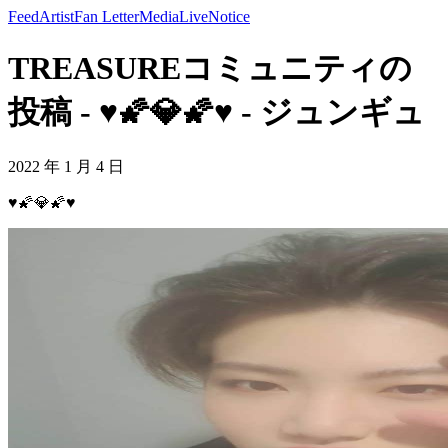
Feed
Artist
Fan Letter
Media
Live
Notice
TREASUREコミュニティの
投稿 - ♥️🌠💎🌠♥️ - ジュンギュ
2022 年 1 月 4 日
♥️🌠💎🌠♥️