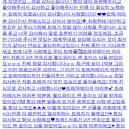
게 되었어요 .. 정말 감사드립니다 ! 항상 많이 응원해주시고
좋아해주셔서 감사하고 좋아해주시는 만큼 더 열심히 노력하
는 트레저 되겠습니다 감사합니다 사랑합니다! ❤️❤️
트메 여러
분 감사인사 전해드리고 싶어서 왔어요!🌟 저희한테 대단하고
뜻깊은 상 주시기위해 트메가 정말 많이 사랑을 주셨다는 소식
을 듣고 너무 감사해서 말로 표현하기 어려울 정도에요. 조금
만 기다려 주시면 멋있는 컴백무대로 보답해 드리는 것이 최선
인거 같아서 연습도 열심히하고있으니 진짜 좀만 더 기다려주
세요 트메 너무 사랑해요 우리 트메😭🥰
트레저메이커 여러
분!! 저희가 2년 연속으로 월드와이드 팬 초이스 상을 받았어
요ㅠㅠㅠ 진짜 정말 감사합니다ㅠㅠ 최근에 보이 1억뷰 그리
고 이런 영광스러운 상까지…!! 이건 다 트레저메이커 덕분이
고 트레저메이커가 만들어주신 거라고 생각합니다ㅠㅠ 정말
감사하구 저희 트레저 더 멋진 모습으로 돌아올게요! 진짜 진
심으로 감사하고 사랑합니다!❤️
트레저메이커 여러분🌠 트레
저메이커 여러분 덕분에 '월드와이드 팬 초이스 상'을 받게되
었어요!!!🙌 항상 예쁜 말들과 뜨거운 응원으로 사랑 받고있음
을 항상 느껴요🔥🔥🔥 이렇게 의미있는 큰 선물을 저희에게 주
시는만큼 더 발전하고 열심히하는 트레저가 될께요!!!♥️ 항상
감사하고 항상 사랑해요🖤
트메!! 저희가 2년 연속으로 월드와
이드 팬 초이스 상을 받았어요ㅠㅠ 다 트메 덕분이에요♥️ 항상