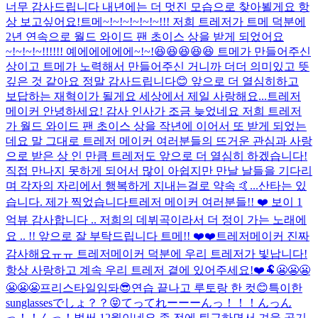
너무 감사드립니다 내년에는 더 멋진 모습으로 찾아뵐게요 항
상 보고싶어요!
트메~!~!~!~!~!~!!! 저희 트레저가 트메 덕분에
2년 연속으로 월드 와이드 팬 초이스 상을 받게 되었어요
~!~!~!~!!!!!! 예에에에에에~!~!😆😆😆😆😆 트메가 만들어주신
상이고 트메가 노력해서 만들어주신 거니까 더더 의미있고 뜻
깊은 것 같아요 정말 감사드립니다😊 앞으로 더 열심히하고
보답하는 재혁이가 될게요 세상에서 제일 사랑해요...
트레저
메이커 안녕하세요! 감사 인사가 조금 늦었네요 저희 트레저
가 월드 와이드 팬 초이스 상을 작년에 이어서 또 받게 되었는
데요 말 그대로 트레저 메이커 여러분들의 뜨거운 관심과 사랑
으로 받은 상 인 만큼 트레저도 앞으로 더 열심히 하겠습니다!
직접 만나지 못하게 되어서 많이 아쉽지만 만날 날들을 기다리
며 각자의 자리에서 행복하게 지내는걸로 약속 🤙...
산타는 있
습니다. 제가 찍었습니다
트레저 메이커 여러분들!! ❤️ 보이 1
억뷰 감사합니다 .. 저희의 데뷔곡이라서 더 정이 가는 노래에
요 .. !! 앞으로 잘 부탁드립니다 트메!! ❤️❤️
트레저메이커 진짜
감사해요ㅠㅠ 트레저메이커 덕분에 우리 트레저가 빛납니다!
항상 사랑하고 계속 우리 트레저 곁에 있어주세요!❤️
🐏
😬😬😬
😬😬😬
프리스타일임돠😎
연습 끝나고 루토랑 한 컷😊
특이한
sunglassesでしょ？？😝
てってれーーーんっ！！！んっん
っ！！んっ！
벌써 12월이네요 좀 전에 퇴근하면서 겨울 공기