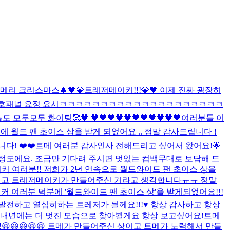
메리 크리스마스🎄
🖤💎트레저메이커!!!💎🖤 이제 진짜 굉장히
시호
패널 요정 요시
ㅋㅋㅋㅋㅋㅋㅋㅋㅋㅋㅋㅋㅋㅋㅋㅋㅋㅋㅋㅋ
오늘도 모두모두 화이팅🥰🖤 🖤🖤🖤🖤🖤🖤🖤🖤🖤🖤🖤
여러분들 이
에 월드 팬 초이스 상을 받게 되었어요 .. 정말 감사드립니다 !
! ❤️❤️
트메 여러분 감사인사 전해드리고 싶어서 왔어요!🌟
정도에요. 조금만 기다려 주시면 멋있는 컴백무대로 보답해 드
 여러분!! 저희가 2년 연속으로 월드와이드 팬 초이스 상을
분이고 트레저메이커가 만들어주신 거라고 생각합니다ㅠㅠ 정말
 여러분 덕분에 '월드와이드 팬 초이스 상'을 받게되었어요!!!
발전하고 열심히하는 트레저가 될께요!!!♥️ 항상 감사하고 항상
다 내년에는 더 멋진 모습으로 찾아뵐게요 항상 보고싶어요!
트메
~!~!😆😆😆😆😆 트메가 만들어주신 상이고 트메가 노력해서 만들