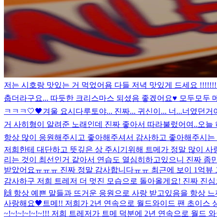
저는 시호랑 맛있는 거 먹었어욤 다들 저녁 맛있게 드세요 !!!!!!!
춥더라구요... 따듯한 크리스마스 되셨음 좋겠어요♥️ 모두모두 메리
ㅋㅋㅋ
🤍🖤
겨울 요시다
루토야... 진짜... 귀신이... 너...너였던거야.
거 사히형이 알려준 노래인데 진짜 좋아서 따라불렀어여..
오늘 
항상 많이 응원해주시고 좋아해주셔서 감사하고 좋아해주시는 만
저희한테 대단하고 뜻깊은 상 주시기위해 트메가 정말 많이 사
리는 것이 최선인거 같아서 연습도 열심히하고있으니 진짜 좀만 
받았어요ㅠㅠㅠ 진짜 정말 감사합니다ㅠㅠ 최근에 보이 1억뷰
감사하구 저희 트레저 더 멋진 모습으로 돌아올게요! 진짜 진심
🙌 항상 예쁜 말들과 뜨거운 응원으로 사랑 받고있음을 항상 느
사랑해요🖤
트메!! 저희가 2년 연속으로 월드와이드 팬 초이스
~!~!~!~!~!~!!! 저희 트레저가 트메 덕분에 2년 연속으로 월드