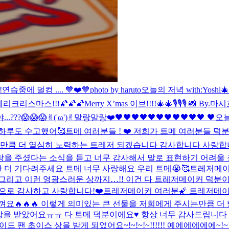
!
연습중에 덜컹 .... 💙❤️💙
photo by haruto
오늘의 저녁 with:Yoshi

크리스마스!!!🌠🌠🌠
Merry X’mas 이브!!!!🎄🎄
🎙🎙🎙 📸 By.마
..???😱😱😱
✌︎('ω')✌︎
말랑말랑❤️
🖤🖤🖤🖤🖤🖤🖤🖤🖤🖤🖤 
하루도 수고했어🥰
트메 여러분들 ! ❤️ 저희가 트메 여러분들 덕분
큼 더 열심히 노력하는 트레저 되겠습니다 감사합니다 사랑합니다
랑을 주셨다는 소식을 듣고 너무 감사해서 말로 표현하기 어려울 
더 기다려주세요 트메 너무 사랑해요 우리 트메😭🥰
트레저메이커
 그리고 이런 영광스러운 상까지…!! 이건 다 트레저메이커 덕
으로 감사하고 사랑합니다!❤️
트레저메이커 여러분🌠 트레저메이커
껴요🔥🔥🔥 이렇게 의미있는 큰 선물을 저희에게 주시는만큼 더 
 상을 받았어요ㅠㅠ 다 트메 덕분이에요♥️ 항상 너무 감사드립니
 와이드 팬 초이스 상을 받게 되었어요~!~!~!~!!!!!! 예에에에에에