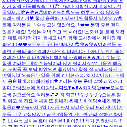
시나요
완즈이 겨울이고 🤧
청계천🥰
제가 정말 원하던 LP를 요
시가 깜짝 선물해줬습니다🥺 고맙다 김방전…자네 정말…진
국일세…💜🔥💜🔥
😝비하인드씬😝
오늘 하루도 고생 많았을
트레저메이커🖤 항상 응원하고 있으니까 힘들지 말아요!??😝
트메 여러분들 ..! 수능 고생 많았어요 !! ❤️❤️ 분명 좋은 결과
있을거에요! 맛있는 저녁 먹고 푹 쉬어요!!
소중한 울 트메 해왔
던 대로 마지막 까지 힘내고 나와 함께 고사장에서 화이팅 해
봐요!!!! ❤️❤️
모두모두 굿나잇 빠바이😎💜🔥💜🔥
여러분들 노
력한 만큼의 좋은 결과가 나오길 바랍니다 !! 아니 무조건 좋은
결과가 나오길 바랄게요!! 화이팅 사랑해요🔥🔥
2021 수능 수
험생 여러분! 내일 수능날이라 많이 떨리시죠??? 그동안 해왔
던 노력들 꼭 보답 받았으면 좋겠어요! 항상 잘 달려와줘서 고
마워요🙌 오늘은 내일을 위해 컨디션조절. 잊지말아요!?? 뒤에
서 응원할게요!!! 화이팅!!!🖤
여러분 수능 준비 잘하고 있죠?!!
얼마 안남았는데 화이팅입니다요❣️🔥❣️🔥
화이팅😚❤️❤️
오늘도
고생 많으셨어요 여러분💕💕 자 퇴근!!!💨💨💨💨💨
오늘은 일
찍 쉬고 푹 자요☺️ 내일 또 힘내기 위해!!! 화이팅🍀
내가 찍은
항공캠❤️
수능까지 4일 ! 지금 까지 달려온 우리 트레저메이커
분들 너무 고생많았고 남은 4일동안 컨디션 관리 잘하고 화이
팅 ❤️‍🔥
수능 보시는 트메 여러분!! 화이팅!!! 제가 응원합니다!!!
다 잘 될 겁니다!! 사랑해요!!
트레저 메이커 여러분!!!♥️ 여러분