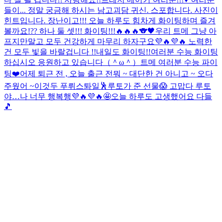
들이... 정말 궁금해 하시는 남고괴담 귀신. 스포합니다. 사진이
힌트입니다. 장난이고!!! 오늘 하루도 힘차게 화이팅하며 즐겨
볼까요!?? 하나 둘 셋!!! 화이팅!!!🔥🔥🔥🐨🖤
우리 트메 그냥 아
프지만말고 모두 건강하게 마무리 하자구요💜🔥💜🔥 노력한
건 모두 빛을 바랄겁니다 !!
내일도 화이팅!!
여러분 수능 화이팅
하십시오 응원하고 있습니다（＾ω＾）
트메 여러분 수능 파이
팅❤️
어제 퇴근 전 , 오늘 출근 전
뭐 ~ 대단한 건 아니고 ~ 오다
주웠어 ~
이것두 푸뤼스톼일🕺
루토가 준 선물😱 고맙다 루토
야…나 너무 행복행💜🔥💜🔥🤩
오늘 하루도 고생했어요 다들
🎵