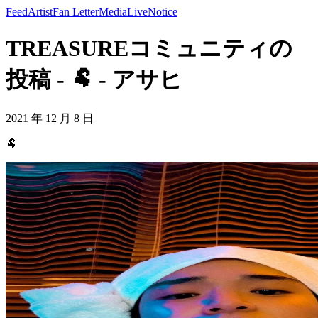
Feed
Artist
Fan Letter
Media
Live
Notice
TREASUREコミュニティの
投稿 - 🐏 - アサヒ
2021 年 12 月 8 日
🐏