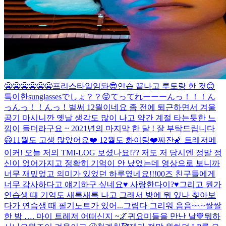
😬😬😬😬😬😬
프리스타일임돠😎
연습 끝나고 루토랑 한 컷😊
특이한sunglassesでしょ？？😝
てってれーーーんっ！！！ん
っんっ！！んっ！
벌써 12월이네요 좀 전에 퇴근하면서 겨울
공기 마시니깐 옛날 생각도 많이 나고 약간 계절 타는듯한 느
낌이 들더라구요 ~ 2021년의 마지막 한 달 ! 잘 부탁드립니다
😃
11월도 고생 많았어요❤️ 12월도 화이팅❤️
짜잔🌠 트레저메
이커! 오늘 저의 TMI-LOG 보셨나요!?? 저도 저 당시엔 정말 정
신이 없어가지고 정확히 기억이 안 났었는데 영상으로 보니까
너무 재밌었고 의미가 있었던 하루였네요!!!00즈 친구들에게
너무 감사하다고 얘기하구 싶네요♥️ 사랑한다이?♥️그리고 뭔가
연습생 때 기억도 새록새록 나고 그래서 방에 뭐 있나 찾아보
다가 연습생 때 필기노트가 있어...
그립다 그리워 음음~~~
쌀쌀
한 밤 …. 마이 트레저 어떠신지 ~🌌
귀요미들을 만난 날💙
뭐하