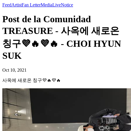
Feed
Artist
Fan Letter
Media
Live
Notice
Post de la Comunidad
TREASURE - 사옥에 새로온
칭구💜🔥💜🔥 - CHOI HYUN
SUK
Oct 10, 2021
사옥에 새로온 칭구💜🔥💜🔥