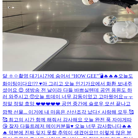
달 ㅎㅇ
촬영 대기시간에 숨어서 “HOW GEE”💣🔥🔥🔥
오늘도
화이팅이다요!?? ♥️
아 그리고 오늘 인기가요에서 화환 보내주
셨어요 😊 생방송 전 날이라 다들 바쁘실텐데 공연 응원도 하
러 와주시고 🥺
오늘 트데이 너무 감동이었고 고마웠어요ㅠㅜ
정말 정말 흐앙 ❤️❤️❤️❤️❤️ 공연 중간에 슬로우 모션 끝나고
깜짝 선물... 이거에 내 마음은 산산조각 났다⚡️ 사랑해 모두 🥰
🥰 최고의 시간 함께 해줘서 감사해요 오늘 완전 푹 자야게따
😘 잘자 다들
트레저 메이커분들♥️ 오늘 너무 감사합니다🔥🔥
🔥 덕분에 진짜 잊지 못할 추억이 생겼어요!!! 이렇게 많은 분