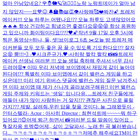
얼마 안남았네요? 🌹🤴🐘🪐🚀
🙇🏻‍♂️
노랑 노랑
트데이가 얼마 남
지 않았지~~~요💙😊 🔔🏫📚📖👏
👁
사랑해🥰❤️
짜잔🌠 트레저
메이커!!! 오늘 하루는 어땠나요!?? 오늘 하루도 고생많았어요
🔥🔥🔥 항상 건강하고 힘냈으면 좋겠다요😝😝😝 항상 응원하
고 있으니까 화이팅이다요!???🖤🌠
작년 9월 17일 오후 5시에
찍은 동영상⭐️
하나, 둘, 셋!
브이로그 6초 ✂️
오늘 밤 트레저 메
이커분들 모두 모두 좋은 꿈 꿀 수 있도록 기도한다요!?? 잘자
요😝 뿡!!!💨 -🖤시크준규가.🖤-
사히랑 짤칵 짤칵 📸📸
트레저
메이커 선생님 여러분 !!! 오늘 생일 축하해 주셔서 너무 감사
드려여😝♥️ 이따 우리 저녁에 브이앱에서 재밌게 같이 놀아야
된다여!?? 특별히 이따 브이앱에서 같이 밸런스 게임을 하고
싶은데!!! 미리 여기 위버스 댓글에 밸런스 게임 질문 남겨주시
면 이따 브이앱 때 제가 신나게 골라보려구해유!! 이번 밸런스
게임 주제와 키워드는 ‘생일’ 입니다유. ...
트레저 친구들에게.
애들아 내가 많이 사랑하는 거 알지!?? 괜찮은 사진으로 올릴
거지??? 제발. 살려줘.
우린 답을 찾을 것이다. 늘 그래왔듯이 -
인터스텔라- Actor : 아사히 Director : 최현석
트메~~~~~뭐 하구
있어요?!😊
어제 퇴근 하면서 📸
여러분 드릴 말씀이 있어요 ..
🌀
잘자용 트멩😍
어제,, 삶이 고달파서,, 노래 한 곡 불러봤습니
다... ㅋㅋㅎㅋㅎㅋㅎㅋㅎㅋㅎㅎㅋㅋ
저메추 해주세요
TM이 만