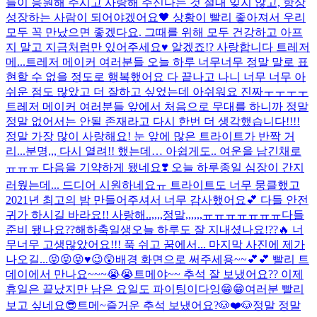
들이 응원해 주시고 사랑해 주신다는 것 절대 잊지 않고, 항상
성장하는 사람이 되어야겠어요🖤 상황이 빨리 좋아져서 우리
모두 꼭 만났으면 좋겠다요. 그때를 위해 모두 건강하고 아프
지 말고 지금처럼만 있어주세요♥️ 알겠죠!? 사랑합니다 트레저
메...
트레저 메이커 여러분들 오늘 하루 너무너무 정말 말로 표
현할 수 없을 정도로 행복했어요 다 끝나고 나니 너무 너무 아
쉬운 점도 많았고 더 잘하고 싶었는데 아쉬워요 진짜ㅜㅜㅜㅜ
트레저 메이커 여러분들 앞에서 처음으로 무대를 하니까 정말
정말 없어서는 안될 존재라고 다시 한번 더 생각했습니다!!!!
정말 가장 많이 사랑해요! 눈 앞에 많은 트라이트가 반짝 거
리...
분명,,, 다시 열려!! 했는데… 아쉽게도.. 여운을 남긴채로
ㅠㅠㅠ 다음을 기약하게 됐네요❣️ 오늘 하루종일 심장이 간지
러웠는데... 드디어 시원하네요ㅠ 트라이트도 너무 뭉클했고
2021년 최고의 밤 만들어주셔서 너무 감사했어요💕 다들 안전
귀가 하시길 바라요!! 사랑해..,,,,정말,,,,,,ㅠㅠㅠㅠㅠㅠㅠ
다들
준비 됐나요??
해
하
축
일
생
오늘 하루도 잘 지내셨나요!??🔥 너
무너무 고생많았어요!!! 푹 쉬고 꿈에서... 마지막 사진에 제가
나오길...😝😝😝♥️
😉😲
배경 화면으로 써주세용~~💕💕 빨리 트
데이에서 만나요~~~😭😭
트메야~~ 추석 잘 보냈어요?? 이제
휴일은 끝났지만 남은 요일도 파이팅이다잉😁😁
여러분 빨리
보고 싶네요😎
트메~즐거운 추석 보냈어요?🐶❤️🐶
정말 정말