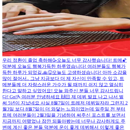
우리 정환이 졸업 축하해🥳
오늘도 너무 감사했습니다! 트메🌠
덕분에 오늘도 행복가득한 하루였습니다! 여러분들도 행복가
득한 하루가 되었길.🙏😝
오늘도 고생하셨습니다! 아까 소감을
많이 절어서.. 그냥 지금보다 더 제 자신이 만족할 수 있고, 트
메분들께 더 자랑스러운 가수가 될 때까지 쉬지 않고 열심히
한다고 말하고 싶었어요! 오늘 와주신 분들 너무 감사드립니
다! Gn!
🫰
여러분 안녕하세요 🙌🏻 제 데뷔 발표 나고 나서 벌
써 5년이 지났네요 사실 8월7일이 트레저 데뷔일자라 그런지 2
월3일 보다 8월7일이 더 와닿는 느낌이였는데 일주일 전 부터
트메 여러분들이 2월3일을 기념하여 써주신 포스트를 보면서
지금까지 어땠었나 잠깐 되돌아봤는데 너무나 감사하게도 주
변에 계신 좋은 분들 덕분에 운이 좋게 데뷔해서 이렇게 좋은