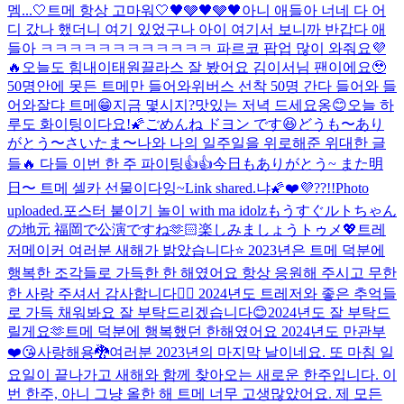
멤...
🤍트메 항상 고마워🤍
🖤🩶🖤🩶🖤
아니 애들아 너네 다 어
디 갔나 했더니 여기 있었구나 아이 여기서 보니까 반갑다 애
들아 ㅋㅋㅋㅋㅋㅋㅋㅋㅋㅋㅋㅋ 파르코 팝업 많이 와줘요💜
🔥
오늘도 힘내
이태원끌라스 잘 봤어요 김이서님 팬이에요🥹
50명안에 못든 트메만 들어와
위버스 선착 50명 간다 들어와 들
어와
잘댜 트메😁
지금 몇시지?
맛있는 저녁 드세요옹😊
오늘 하
루도 화이팅이다요!🌠
ごめんね ドヨン です😆
どうも〜あり
がとう〜さいたま〜
나와 나의 일주일을 위로해준 위대한 글
들🔥 다들 이번 한 주 파이팅👍👍
今日もありがとう~ また明
日〜 트메 셀카 선물이다잉~
Link shared.
냐🌠
❤️💜??!!
Photo
uploaded.
포스터 붙이기 놀이 with ma idolz
もうすぐルトちゃん
の地元 福岡で公演ですね🫶🏻楽しみましょうトゥメ💖
트레
저메이커 여러분 새해가 밝았습니다⭐️ 2023년은 트메 덕분에
행복한 조각들로 가득한 한 해였어요 항상 응원해 주시고 무한
한 사랑 주셔서 감사합니다🙇‍♂️ 2024년도 트레저와 좋은 추억들
로 가득 채워봐요 잘 부탁드리겠습니다😊
2024년도 잘 부탁드
릴게요🫶
트메 덕분에 행복했던 한해였어요 2024년도 만관부
❤️😘사랑해용🐉
여러분 2023년의 마지막 날이네요. 또 마침 일
요일이 끝나가고 새해와 함께 찾아오는 새로운 한주입니다. 이
번 한주, 아니 그냥 올한 해 트메 너무 고생많았어요. 제 모든