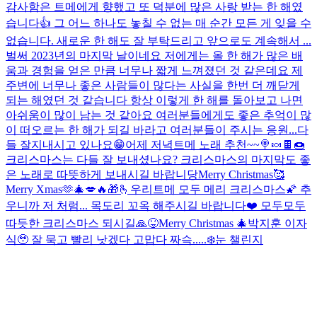
감사함은 트메에게 향했고 또 덕분에 많은 사랑 받는 한 해였
습니다👍 그 어느 하나도 놓칠 수 없는 매 순간 모든 게 잊을 수
없습니다. 새로운 한 해도 잘 부탁드리고 앞으로도 계속해서 ...
벌써 2023년의 마지막 날이네요 저에게는 올 한 해가 많은 배
움과 경험을 얻은 만큼 너무나 짧게 느껴졌던 것 같은데요 제
주변에 너무나 좋은 사람들이 많다는 사실을 한번 더 깨닫게
되는 해였던 것 같습니다 항상 이렇게 한 해를 돌아보고 나면
아쉬움이 많이 남는 것 같아요 여러분들에게도 좋은 추억이 많
이 떠오르는 한 해가 되길 바라고 여러분들이 주시는 응원...
다
들 잘지내시고 있나요😁
어제 저녁
트메 노래 추천~~🍭🍬🍫🍩
크리스마스는 다들 잘 보내셨나요? 크리스마스의 마지막도 좋
은 노래로 따뜻하게 보내시길 바랍니당
Merry Christmas🥰
Merry Xmas🫶🎄💋🔥🎁🫰
우리트메 모두 메리 크리스마스🌠 추
우니까 저 처럼... 목도리 꼬옥 해주시길 바랍니다❤️ 모두모두
따듯한 크리스마스 되시길🙏😝
Merry Christmas 🎄
박지훈 이자
식🥹 잘 묵고 빨리 낫겠다 고맙다 짜슥.....
❄️눈 챌린지