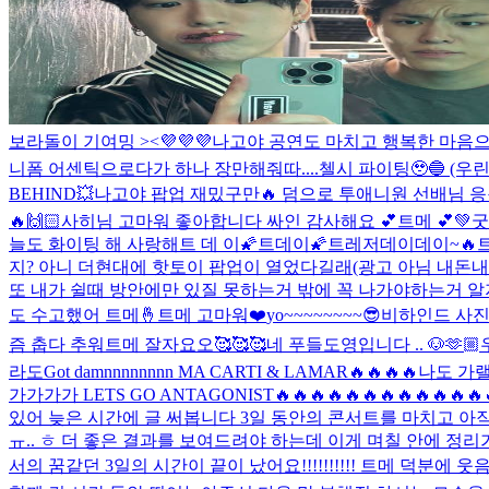
보라돌이 기여밍 ><💜💜💜
나고야 공연도 마치고 행복한 마음으로 Go
니폼 어센틱으로다가 하나 장만해줘따....첼시 파이팅🥹🔵 (우린 파
BEHIND💥
나고야 팝업 재밌구만🔥 덤으로 투애니원 선배님 응
🔥
🙌🏻
사히님 고마워 좋아합니다 싸인 감사해요 💕
트메 💕
💚
굿
늘도 화이팅 해 사랑해
트 데 이
🌠트데이🌠
트레저데이데이~🔥
지? 아니 더현대에 핫토이 팝업이 열었다길래(광고 아님 내돈내산
또 내가 쉴때 방안에만 있질 못하는거 밖에 꼭 나가야하는거 알지알
도 수고했어 트메🤞
트메 고마워❤️
yo~~~~~~~~😎
비하인드 사진들
즘 춥다 추워
트메 잘자요오🥰🥰🥰
네 푸들도영입니다 .. 🐶
🫶🏼
라도
Got damnnnnnnnn MA CARTI & LAMA
가가가가 LETS GO ANTAGONIST🔥🔥🔥🔥🔥🔥🔥🔥🔥🔥
있어 늦은 시간에 글 써봅니다 3일 동안의 콘서트를 마치고 아
ㅠ.. ㅎ 더 좋은 결과를 보여드려야 하는데 이게 며칠 안에 정리
서의 꿈같던 3일의 시간이 끝이 났어요!!!!!!!!!! 트메 덕