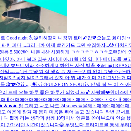
od night 🌜
😁히히
잘자 내꿈꿔 트메🌠
얍
🧡
오늘도 화이팅👊
란 피다....그러니까 이제 빨간카드 그만 수집하자...🥲 다치지말구
원봉 5,500앤에 내돈내산 시원하게 ㅋㅎㅋㅎㅋㅎㅋㅎ
오랜만에 
나잇
아. 아니 불과 몇분 사이에 아.
11월 1일 입니다 메이꼬들 
트데이🩵
트데이라 소소하게 비하인드 사진 방출 🍀
deling
TREASU
임ㅡ.ㅡ) 난 그냥 뭐 살 생각 뭐 저~~~~언혀 없이 그냥 스근
지? 몽지 알지? 그래서 갔지 아 뭐 내가 이미 가지고있는거 다.
 🙈
🐨🐶🐰 ,,,, 💗
🇰🇷PULSE ON SEOUL🇰🇷 맥 썸 노 이 
우리 트메 오늘 하루 좋은 하루가 되었길.🙏🌠 사랑해❤️
위버스에 남
R🔥🔥🔥🔥나도 가랠애ㅐ애애애애애애애애애애애애애ㅐ애애ㅐㅇ애
🔥🔥🔥🔥🔥 형 그리고 나도 나도 24 songs 들을래ㅐ애애애애애애애ㅐ
직도 여운에 잠겨 제 몸과 마음은 뛰어 놀고 있습니다 작년 콘서트
가 다 될까 라는 생각과 함께 10명이서 영혼을 쏟아부으며 연습 했고
분에 웃음이 만개하던 시간이었습니다😁 무엇보다 트라이트를 통해 