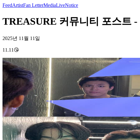
Feed
Artist
Fan Letter
Media
Live
Notice
TREASURE 커뮤니티 포스트 - 1
2025년 11월 11일
11.11😘