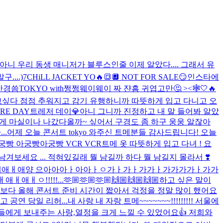
아니 우리 동생 매니저가 블루스인줄 이제 알았다.... 그래서 유
....)
7CHiLL JACKET YO🔥🔳🔲 NOT FOR SALE😏
인스타에
안경씀
TOKYO with쩡쩡웨이웨이 짜 쟌
흠 귀엽고만🤔 ><🕸️
🤍
🔥
보고싶다 점점 추워지고 감기 유행하니까 따뜻하게 입고 다니고 오
RE DAY
트레저 데이💎
아니 그니까 진정하고 내 말 들어봐 알았
~하게 마실이나 나갔다올까~ 싶어서 구경도 좀 하구 웅웅 알잖아
..
어제 오늘 콘서트 tokyo 와주신 트메분들 감사드립니다! 오늘
즈 아궁빵 아궁빵아궁빵 VCR VCR
트메 옷 따뜻하게 입고 다녀 ! 요
겨보세요 ... 적혀있길래 뭘 남길까 하다 뭘 남길지 몰라서 ❣️
애ㅏㅇ애ㅐ애애애ㅐ애양 으아아아ㅏ아아ㅏㅇ가ㅏ가ㅏ가가ㅏ가가가가ㅏ가가
애ㅐ애ㅐㅇ!!!!!...
🫶🏼🫶🏼🫶🏼🙌🏼🙌🏼🙌🏼
하고 싶은 말이
 보다 올해 콘서트 준비 시간이 짧아서 걱정을 정말 많이 했어요
 공연 당일 리허...
내 사랑 내 자랑 트메~~~~~~~!!!!!!!!! 서울에
우리들에게 보내주는 사랑,열정을 크게 느낄 수 있었어요👍 저희와