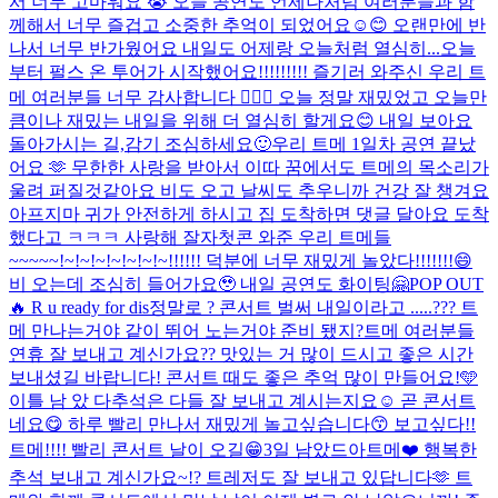
서 너무 고마워요 😭 오늘 공연도 언제나처럼 여러분들과 함
께해서 너무 즐겁고 소중한 추억이 되었어요☺️😊 오랜만에 반
나서 너무 반가웠어요 내일도 어제랑 오늘처럼 열심히...
오늘
부터 펄스 온 투어가 시작했어요!!!!!!!!! 즐기러 와주신 우리 트
메 여러분들 너무 감사합니다 🙇🏻‍♂️ 오늘 정말 재밌었고 오늘만
큼이나 재밌는 내일을 위해 더 열심히 할게요😊 내일 보아요
돌아가시는 길,감기 조심하세요🙂
우리 트메 1일차 공연 끝났
어요 🫶 무한한 사랑을 받아서 이따 꿈에서도 트메의 목소리가
울려 퍼질것같아요 비도 오고 날씨도 추우니까 건강 잘 챙겨요
아프지마 귀가 안전하게 하시고 집 도착하면 댓글 달아요 도착
했다고 ㅋㅋㅋ 사랑해 잘자
첫콘 와준 우리 트메들
~~~~~!~!~!~!~!~!~!~!!!!!! 덕분에 너무 재밌게 놀았다!!!!!!!😄
비 오는데 조심히 들어가요🥹 내일 공연도 화이팅🤗
POP OUT
🔥 R u ready for dis
정말로 ? 콘서트 벌써 내일이라고 .....??? 트
메 만나는거야 같이 뛰어 노는거야 준비 됐지?
트메 여러분들
연휴 잘 보내고 계신가요?? 맛있는 거 많이 드시고 좋은 시간
보내셨길 바랍니다! 콘서트 때도 좋은 추억 많이 만들어요!🩵
이틀 남 았 다
추석은 다들 잘 보내고 계시는지요☺️ 곧 콘서트
네요😋 하루 빨리 만나서 재밌게 놀고싶습니다😙 보고싶다!!
트메!!!! 빨리 콘서트 날이 오길😁
3일 남았드아
트메❤️ 행복한
추석 보내고 계신가요~!? 트레저도 잘 보내고 있답니다🫶 트