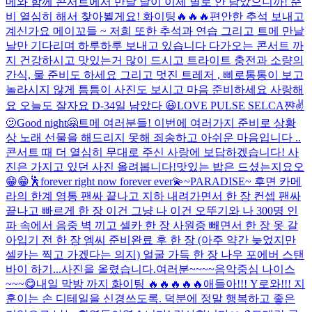
메와 함께 콘서트에서 만날 날이 이제 별로 안 남았으니까! 준
비 열심히 해서 찾아뵐게요! 화이팅🔥🔥🔥
편안한 추석 보내고
계신가요 메이꼬들 ~ 저희 또한 추석과 연습 그리고 트메 만날
날만 기다리며 하루하루 보내고 있습니다 다가오는 콘서트 까
지 건강하시고 맛있는거 많이 드시고 트라이트 충전과 소량의
간식, 물 준비도 하세요 그리고 멋진 트레저 , 삐로통통이 보고
놀라시지 않게 틈틈이 사진도 보시고 마음 준비하세요 사랑해
요 오늘도 잘자요 D-3
4일 남았다 😃
LOVE PULSE SELCA
쨘✌️
🫤
Good night🤗
트메 여러분들! 이번에 여러가지 준비로 상황
상 노래 선물을 해드리지 못해 죄송하고 아쉬운 마음입니다 ..
콘서트 때 더 열심히 무대로 주신 사랑에 보답하겠습니다! 사
진은 가지고 있던 사진 올려봅니다!
맛있는 밥은 드셨는지요오
😁😁
🕺
forever right now forever ever💫
~PARADISE~ 후면 카메
라의 한계 영통 팬싸 끝나고 지하 내려가면서 한 장 컨셉 팬싸
끝나고 빠르게 한 장 이건 그냥 나 이건 오뚜기와 나 300명 인
파 속에서 음중 벽 끼고 셀카 한 장 사원증 빼면서 한 장 옷 갈
아입기 전 한 장 엠씨 준비완료 후 한 장 (아주 약간 늦었지만
셀카는 찍고 가겠다는 의지) 얼굴 가득 한 장 나우 포에버 스탠
바이 하기...
사진을 올렸습니다.
여러분~~~~
음악중심 나이스
~~~😋
내일 막방 까지 화이팅 🔥🔥🔥🔥🔥
애들아!!! Y로와!!! 지
훈이는 손 디테일을 신경쓰도록. 덕분에 정말 행복하고 좋은