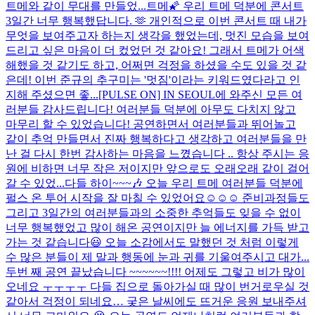
트메와 같이 무대를 만들었...
트메🌠 우리 트메 덕분에 콘서트
3일간 너무 행복했답니다. 🫶 개인적으로 이번 콘서트 때 내가
무엇을 보여주고자 하는지 생각을 했었는데, 멋진 모습을 보여
드리고 싶은 마음이 더 컸었던 것 같아요! 그래서 트메가 어색
해했을 것 같기도 하고, 어쩌면 걱정을 하셨을 수도 있을 것 같
은데! 이번 준규의 추구미는 '멋짐'이라는 키워드였다라고 인
지해 주셨으면 좋...
[PULSE ON] IN SEOUL에 와주신 모든 여
러분들 감사드립니다! 여러분들 덕분에 아무도 다치지 않고
마무리 할 수 있었습니다! 공연하면서 여러분들과 뛰어놀고
같이 추억 만들면서 진짜 행복하다고 생각하고 여러분들을 만
난 걸 다시 한번 감사하는 마음을 느꼈습니다 .. 항상 주시는 응
원에 비하면 너무 작은 저이지만 앞으로도 오래오래 같이 걸어
갈 수 있었...
다들 하이~~~🎶 오늘 우리 트메 여러분들 덕분에
펄스 온 투어 시작을 잘 마칠 수 있었어요☺️☺️☺️ 준비과정들도
그리고 3일간의 여러분들과의 소중한 추억들도 잊을 수 없이
너무 행복했었고 많이 해온 공연이지만 늘 에너지를 가득 받고
가는 것 같습니다😃 오늘 소감에서도 말했던 것 처럼 이렇게
수 많은 분들이 제 말과 행동에 눈과 귀를 기울여주시고 대가...
두번 째 공연 끝났습니다 ~~~~~~!!!! 어제도 그렇고 비가 많이
오네요 ㅜㅜㅜㅜ 다들 집으로 돌아가실 때 많이 번거로우실 것
같아서 걱정이 되네요… 궂은 날씨에도 뜨거운 응원 보내주셔