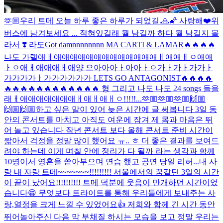
🫶🏼
우리 트메 오늘 하루 좋은 하루가 되었길.🙏🌠 사랑해❤️
위
버스에 남겨보세요 ... 적혀있길래 뭘 남길까 하다 뭘 남길지 몰
라서 ❣️ 라도
Got damnnnnnnnn MA CARTI & LAMAR🔥🔥🔥🔥
나도 가랠애ㅐ애애애애애애애애애애애애애ㅐ애애ㅐㅇ애애
ㅏㅇ애ㅐ애애애ㅐ애양 으아아아ㅏ아아ㅏㅇ가ㅏ가ㅏ가가ㅏ
가가가가ㅏ가가가가가가 LETS GO ANTAGONIST🔥🔥🔥🔥
🔥🔥🔥🔥🔥🔥🔥🔥🔥🔥🔥🔥 형 그리고 나도 나도 24 songs 들을
래ㅐ애애애애애애애ㅐ애ㅐ애ㅐㅇ!!!!!...
🫶🏼🫶🏼🫶🏼🙌🏼
🙌🏼🙌🏼
하고 싶은 말이 있어 늦은 시간에 글 써봅니다 3일 동
안의 콘서트를 마치고 아직도 여운에 잠겨 제 몸과 마음은 뛰
어 놀고 있습니다 작년 콘서트 보다 올해 콘서트 준비 시간이
짧아서 걱정을 정말 많이 했어요 ㅠ.. ㅎ 더 좋은 결과를 보여드
려야 하는데 이게 며칠 안에 정리가 다 될까 라는 생각과 함께
10명이서 영혼을 쏟아부으며 연습 했고 공연 당일 리허...
내 사
랑 내 자랑 트메~~~~~~~!!!!!!!!! 서울에서의 꿈같던 3일의 시간
이 끝이 났어요!!!!!!!!!! 트메 덕분에 웃음이 만개하던 시간이었
습니다😁 무엇보다 트라이트를 통해 우리들에게 보내주는 사
랑,열정을 크게 느낄 수 있었어요👍 저희와 함께 긴 시간 동안
뛰어놀아주신 다음 막 부채질 하시는 모습을 보고 정말 우리는