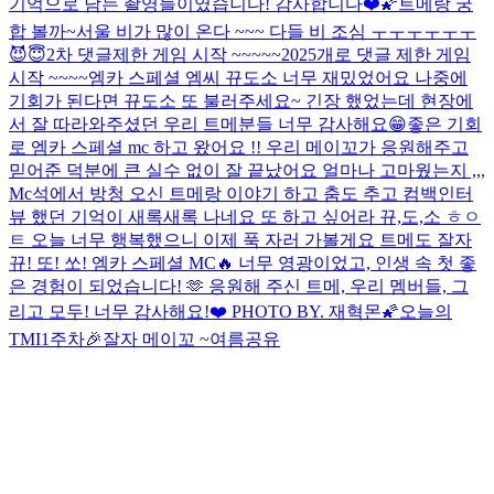
기억으로 남는 촬영들이였습니다! 감사합니다❤️🌠
트메랑 궁
합 볼까~
서울 비가 많이 온다 ~~~ 다들 비 조심 ㅜㅜㅜㅜㅜㅜ
😈😇
2차 댓글제한 게임 시작 ~~~~~
2025개로 댓글 제한 게임
시작 ~~~~
엠카 스페셜 엠씨 뀨도소 너무 재밌었어요 나중에
기회가 된다면 뀨도소 또 불러주세요~ 긴장 했었는데 현장에
서 잘 따라와주셨던 우리 트메분들 너무 감사해요😁
좋은 기회
로 엠카 스페셜 mc 하고 왔어요 !! 우리 메이꼬가 응원해주고
믿어준 덕분에 큰 실수 없이 잘 끝났어요 얼마나 고마웠는지 ,,,
Mc석에서 방청 오신 트메랑 이야기 하고 춤도 추고 컴백인터
뷰 했던 기억이 새록새록 나네요 또 하고 싶어라 뀨,도,소 ㅎㅇ
ㅌ 오늘 너무 행복했으니 이제 푹 자러 가볼게요 트메도 잘자
뀨! 또! 쏘! 엠카 스페셜 MC🔥 너무 영광이었고, 인생 속 첫 좋
은 경험이 되었습니다! 🫶 응원해 주신 트메, 우리 멤버들, 그
리고 모두! 너무 감사해요!❤️ PHOTO BY. 재혁몬🌠
오늘의
TMI
1주차🎉
잘자 메이꼬 ~
여름공유