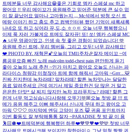
트메분들 너무 감사해요😁
좋은 기회로 엠카 스페셜 mc 하고
왔어요 !! 우리 메이꼬가 응원해주고 믿어준 덕분에 큰 실수 없
이 잘 끝났어요 얼마나 고마웠는지 ,,, Mc석에서 방청 오신 트
메랑 이야기 하고 춤도 추고 컴백인터뷰 했던 기억이 새록새록
나네요 또 하고 싶어라 뀨,도,소 ㅎㅇㅌ 오늘 너무 행복했으니
이제 푹 자러 가볼게요 트메도 잘자
뀨! 또! 쏘! 엠카 스페셜 MC
🔥 너무 영광이었고, 인생 속 첫 좋은 경험이 되었습니다! 🫶
응원해 주신 트메, 우리 멤버들, 그리고 모두! 너무 감사해요!
❤️ PHOTO BY. 재혁몬🌠
오늘의 TMI
1주차🎉
잘자 메이꼬 ~
여
름공유
요즘 빠진 노래 malcolm todd-chest pain 편안하게 듣기
좋아 오늘의 노래 추천 ~
인가 마치고 왔어요 오늘도 신나는 파
라다이스 청량감 미쳤잖아 트메 함께 해줘서 고마워 ~
Grrr…🐯
진짜 진지한데 녹차라떼? 말차라떼? 할튼 녹차맛나는 달달한
음료 알려주세요 근데 여기서 제일 중요한건 당 많은 거 말고
은은한 단맛* 살 찌지 않지만 녹차 프라푸치노? 라떼? 할튼 그
런게 너무 먹고싶습니다
사랑해 오뚜기🫶🏼
오늘 첫방 끝 !!! 트
메가 응원 해주고 이뻐 해주셔서 신나게 무대 하고 왔어요 고
마워 🤍🤍🤍 마지막에 엔딩 고양이 포즈 😺 귀욤 포인트까지
이번 활동도 잘 부탁해통통 잘자 ~
PARADISE 첫 방 끝 이 용
🕺🏻🪩
❤️트메덕분에 행복했던 하루❤️
💙💚🧡❤️💜🩵 첫방 너무
감사해요 트메
시크해 보이지만 착한아이☺️ 그냥 엄청 짱짱 귀