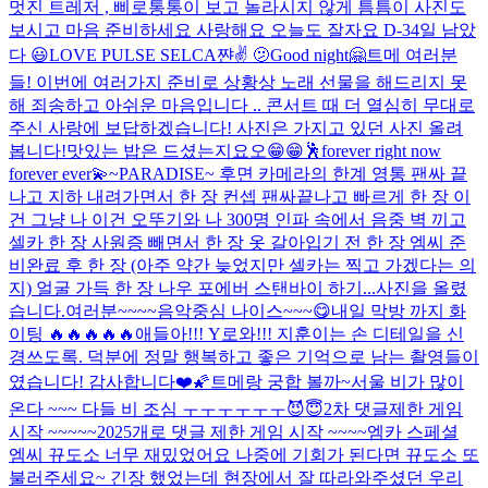
멋진 트레저 , 삐로통통이 보고 놀라시지 않게 틈틈이 사진도
보시고 마음 준비하세요 사랑해요 오늘도 잘자요 D-3
4일 남았
다 😃
LOVE PULSE SELCA
쨘✌️ 🫤
Good night🤗
트메 여러분
들! 이번에 여러가지 준비로 상황상 노래 선물을 해드리지 못
해 죄송하고 아쉬운 마음입니다 .. 콘서트 때 더 열심히 무대로
주신 사랑에 보답하겠습니다! 사진은 가지고 있던 사진 올려
봅니다!
맛있는 밥은 드셨는지요오😁😁
🕺
forever right now
forever ever💫
~PARADISE~ 후면 카메라의 한계 영통 팬싸 끝
나고 지하 내려가면서 한 장 컨셉 팬싸끝나고 빠르게 한 장 이
건 그냥 나 이건 오뚜기와 나 300명 인파 속에서 음중 벽 끼고
셀카 한 장 사원증 빼면서 한 장 옷 갈아입기 전 한 장 엠씨 준
비완료 후 한 장 (아주 약간 늦었지만 셀카는 찍고 가겠다는 의
지) 얼굴 가득 한 장 나우 포에버 스탠바이 하기...
사진을 올렸
습니다.
여러분~~~~
음악중심 나이스~~~😋
내일 막방 까지 화
이팅 🔥🔥🔥🔥🔥
애들아!!! Y로와!!! 지훈이는 손 디테일을 신
경쓰도록. 덕분에 정말 행복하고 좋은 기억으로 남는 촬영들이
였습니다! 감사합니다❤️🌠
트메랑 궁합 볼까~
서울 비가 많이
온다 ~~~ 다들 비 조심 ㅜㅜㅜㅜㅜㅜ
😈😇
2차 댓글제한 게임
시작 ~~~~~
2025개로 댓글 제한 게임 시작 ~~~~
엠카 스페셜
엠씨 뀨도소 너무 재밌었어요 나중에 기회가 된다면 뀨도소 또
불러주세요~ 긴장 했었는데 현장에서 잘 따라와주셨던 우리