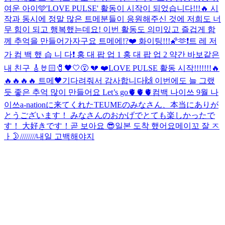
여운 아이🩵
'LOVE PULSE' 활동이 시작이 되었습니다!!!🔥 시
작과 동시에 정말 많은 트메분들이 응원해주신 것에 저희도 너
무 힘이 되고 행복했는데요! 이번 활동도 의미있고 즐겁게 함
께 추억을 만들어가자구요 트메에!?❤️ 화이팅!!!🌠🫶
❗️트 레 저
가 컴 백 했 습 니 다❗️ 홍 대 팝 업 1 홍 대 팝 업 2 약간 바보같은
내 친구 🎸🤘🏻🧷🖤🤍😵 💔 ❤️
LOVE PULSE 활동 시작!!!!!!!🔥
🔥🔥🔥🔥 트메🖤기다려줘서 감사합니다🙌 이번에도 늘 그랬
듯 좋은 추억 많이 만들어요 Let’s go🫀🫀🫀
컴백 나이쓰 9월 나
이쓰
a-nationに来てくれたTEUMEのみなさん、本当にありが
とうございます！ みなさんのおかげでとても楽しかったで
す！ 大好きです！
곧 보아요 😎
일본 도착 했어요
메이꼬 잘 ㅈ
ㅏ🌛////////
내일 고백해야지