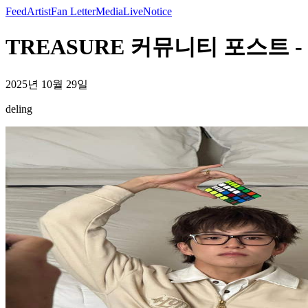
Feed
Artist
Fan Letter
Media
Live
Notice
TREASURE 커뮤니티 포스트 - d
2025년 10월 29일
deling