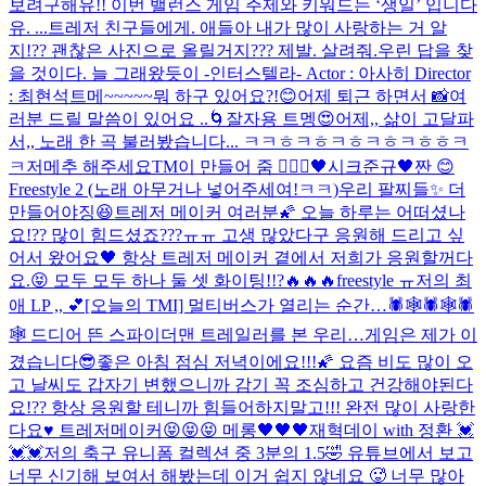
보려구해유!! 이번 밸런스 게임 주제와 키워드는 ‘생일’ 입니다
유. ...
트레저 친구들에게. 애들아 내가 많이 사랑하는 거 알
지!?? 괜찮은 사진으로 올릴거지??? 제발. 살려줘.
우린 답을 찾
을 것이다. 늘 그래왔듯이 -인터스텔라- Actor : 아사히 Director
: 최현석
트메~~~~~뭐 하구 있어요?!😊
어제 퇴근 하면서 📸
여
러분 드릴 말씀이 있어요 ..
🌀
잘자용 트멩😍
어제,, 삶이 고달파
서,, 노래 한 곡 불러봤습니다... ㅋㅋㅎㅋㅎㅋㅎㅋㅎㅋㅎㅎㅋ
ㅋ
저메추 해주세요
TM이 만들어 줌 🧚🏻‍♀️
🖤시크준규🖤
짠 😊
Freestyle 2 (노래 아무거나 넣어주세여!ㅋㅋ)
우리 팔찌들✨ 더
만들어야징😆
트레저 메이커 여러분🌠 오늘 하루는 어떠셨나
요!?? 많이 힘드셨죠???ㅠㅠ 고생 많았다구 응원해 드리고 싶
어서 왔어요🖤 항상 트레저 메이커 곁에서 저희가 응원할꺼다
요.😝 모두 모두 하나 둘 셋 화이팅!!?🔥🔥🔥
freestyle ㅠ
저의 최
애 LP ,, 💕
[오늘의 TMI] 멀티버스가 열리는 순간…🕷🕸🕷🕸🕷
🕸 드디어 뜬 스파이더맨 트레일러를 본 우리…
게임은 제가 이
겼습니다😎
좋은 아침 점심 저녁이에요!!!🌠 요즘 비도 많이 오
고 날씨도 갑자기 변했으니까 감기 꼭 조심하고 건강해야된다
요!?? 항상 응원할 테니까 힘들어하지말고!!! 완전 많이 사랑한
다요♥️ 트레저메이커😝😝😝 메롱🖤🖤🖤
재혁데이 with 정환 💓
💓💓
저의 축구 유니폼 컬렉션 중 3분의 1.5🤣 유튜브에서 보고
너무 신기해 보여서 해봤는데 이거 쉽지 않네요 🥵 너무 많아