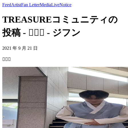
Feed
Artist
Fan Letter
Media
Live
Notice
TREASUREコミュニティの
投稿 - 🙇🏻‍♂️ - ジフン
2021 年 9 月 21 日
🙇🏻‍♂️