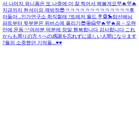
서 나머지 유니폼은 또 나중에 더 잘 찍어서 해볼게요💜🔥💜🔥
지금까지 현석이의 깨방정😎ㅋㅋㅋㅋㅋㅋㅋㅋㅋㅋㅋㅋㅋ후
아들아 ..
인가연구소 취직할래 ?
트레저 월드 🍭🎡🎠
탑선배님
파트부터 뒷부분은 위버스에 올리기😎🤩🤗💜🔥💜🔥
음 ~ 오랜
만에 운동 ^^
여러분 덕분에 정말 행복합니다 감사합니다 これ
からも周りの方々への感謝を忘れずに逞しい人間になります
7월의 소중했던 기억들...♥️♥️