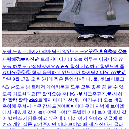
노랑 노랑
트데이가 얼마 남지 않았지~~~요💙😊 🔔🏫📚📖👏
👁
사랑해🥰❤️
짜잔🌠 트레저메이커!!! 오늘 하루는 어땠나요!??
오늘 하루도 고생많았어요🔥🔥🔥 항상 건강하고 힘냈으면 좋
겠다요😝😝😝 항상 응원하고 있으니까 화이팅이다요!???🖤🌠
작년 9월 17일 오후 5시에 찍은 동영상⭐️
하나, 둘, 셋!
브이로그
6초 ✂️
오늘 밤 트레저 메이커분들 모두 모두 좋은 꿈 꿀 수 있
도록 기도한다요!?? 잘자요😝 뿡!!!💨 -🖤시크준규가.🖤-
사히
랑 짤칵 짤칵 📸📸
트레저 메이커 선생님 여러분 !!! 오늘 생일
축하해 주셔서 너무 감사드려여😝♥️ 이따 우리 저녁에 브이앱
에서 재밌게 같이 놀아야된다여!?? 특별히 이따 브이앱에서 같
이 밸런스 게임을 하고 싶은데!!! 미리 여기 위버스 댓글에 밸
런스 게임 질문 남겨주시면 이따 브이앱 때 제가 신나게 골라