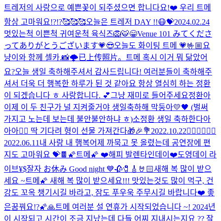
트레저의 사랑으로 예쁜꽃이 되주셨으면 합니다요!❤️ 우리 트메
항상 고마워요!?!?🥰🥰🥰
오늘은 트레저 DAY !!
😷
💝
2024.02.24
멋있는척 이쁜척 귀여운척 육식즈🦁🐯
😁
Venue 101 みてくださ
ってありがとうございます💗😎
오늘도 화이팅 트메 💗
🤟🏼
요
냥이와 함께 셀카.📸
🌩
已上传照片。
트메 혹시 이거 뭐 닮았어
요?
오늘 생일 축하해주셔서 감사드립니다! 여러분들이 축하해주
셔서 더욱 더 행복한 하루가 된 것 같아요 항상 열심히 하는 정환
이 되겠습니다 ㅎ 사랑합니다. 💕
그냥 재미로 들어주세요
정환아
이제 이 두 친구가 널 지켜줄거야 생일축하해 막둥아💛🖤 (벌써
가지고 노는데 보는데 불안불안하냐 ㅎ)
소정환 생일 축하한다아
아아❤️‍🔥 딱 기다려 형이 선물 가져간다🎁🎉💐
2022.10.22
❤️‍🔥❤️‍🔥❤️‍🔥
2022.06.11
내 사랑 내 행복
어제 까묵고 못 올렸는데 공연장에 편
지도 고마워요 💝🍫
🌠트메🌠 ❤️해피 발렌타인데이❤️
도영데이 라
이브
¥$
잘자 お休み Good night 💙
🥀🧷🎸🤘🏻
새해 복 많이 받으
세요 ~
트메🌠 새해 복 많이 받으세요!!! 맛있는것도 많이 먹구, 건
강도 꼬옥 챙기시길 바라고, 잠도 푸우욱 주무시길 바랍니다❤️ 좋
은꿈꿔요!?🌠🙏
트메 여러분 설 연휴가 시작되었습니다 ~! 2024년
이 시작되고 시간이 조금 지났는데 다들 어찌 지내시는지요 ?? 잘