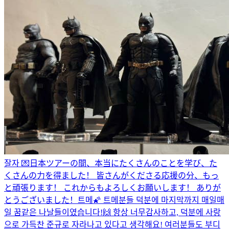
잘자 💌
日本ツアーの間、本当にたくさんのことを学び、た
くさんの力を得ました！ 皆さんがくださる応援の分、もっ
と頑張ります！ これからもよろしくお願いします！ ありが
とうございました！
트메🌠 트메분들 덕분에 마지막까지 매일매
일 꿈같은 나날들이였습니다!🙌 항상 너무감사하고, 덕분에 사랑
으로 가득찬 준규로 자라나고 있다고 생각해요! 여러분들도 부디