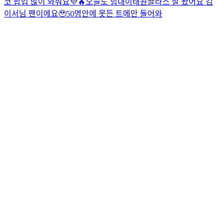
코 팝업 많이 와줘요💜🔥
오늘도 힘내
이태원끌라스 잘 봤어요 김
이서님 팬이에요🥹
50명안에 못든 트메만 들어와