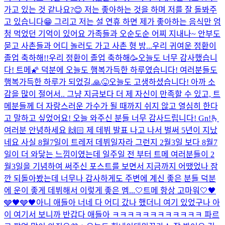
가고 있는 것 같나요?😊 저는 좋아하는 것을 하며 저를 잘 돌봐주
고 있습니다😁 그리고 저는 설 연휴 하면 제가 좋아하는 음식만 엄
청 먹었던 기억이 있어요 가족들과 오순도순 어찌 지내나~ 안부도
묻고 사촌들과 어디 놀러도 가고 사촌 형 방...
우리 귀여운 정환이
졸업 축하해!!
우리 정환이 졸업 축하해🥳
오늘도 너무 감사했습니
다! 트메🌠 덕분에 오늘도 행복가득한 하루였습니다! 여러분들도
행복가득한 하루가 되었길.🙏😝
오늘도 고생하셨습니다! 아까 소
감을 많이 절어서.. 그냥 지금보다 더 제 자신이 만족할 수 있고, 트
메분들께 더 자랑스러운 가수가 될 때까지 쉬지 않고 열심히 한다
고 말하고 싶었어요! 오늘 와주신 분들 너무 감사드립니다! Gn!
🫰
여러분 안녕하세요 🙌🏻 제 데뷔 발표 나고 나서 벌써 5년이 지났
네요 사실 8월7일이 트레저 데뷔일자라 그런지 2월3일 보다 8월7
일이 더 와닿는 느낌이였는데 일주일 전 부터 트메 여러분들이 2
월3일을 기념하여 써주신 포스트를 보면서 지금까지 어땠었나 잠
깐 되돌아봤는데 너무나 감사하게도 주변에 계신 좋은 분들 덕분
에 운이 좋게 데뷔해서 이렇게 좋은 멤...
🤍트메 항상 고마워🤍
🖤
🩶🖤🩶🖤
아니 애들아 너네 다 어디 갔나 했더니 여기 있었구나 아
이 여기서 보니까 반갑다 애들아 ㅋㅋㅋㅋㅋㅋㅋㅋㅋㅋㅋㅋ 파르