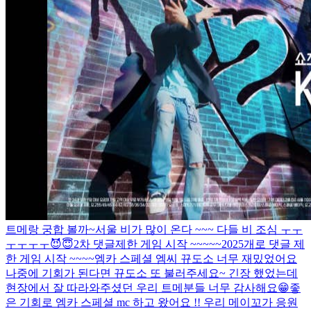
트메랑 궁합 볼까~
서울 비가 많이 온다 ~~~ 다들 비 조심 ㅜㅜ
ㅜㅜㅜㅜ
😈😇
2차 댓글제한 게임 시작 ~~~~~
2025개로 댓글 제
한 게임 시작 ~~~~
엠카 스페셜 엠씨 뀨도소 너무 재밌었어요
나중에 기회가 된다면 뀨도소 또 불러주세요~ 긴장 했었는데
현장에서 잘 따라와주셨던 우리 트메분들 너무 감사해요😁
좋
은 기회로 엠카 스페셜 mc 하고 왔어요 !! 우리 메이꼬가 응원