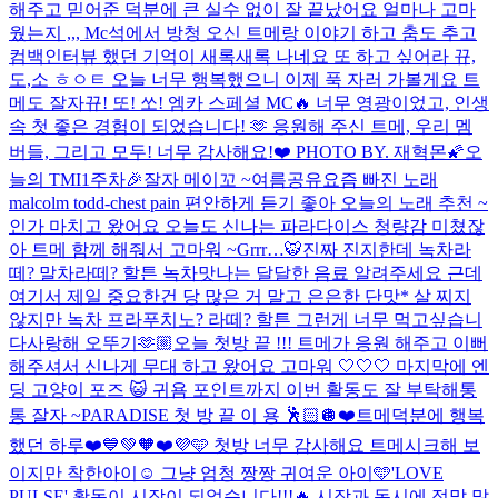
해주고 믿어준 덕분에 큰 실수 없이 잘 끝났어요 얼마나 고마
웠는지 ,,, Mc석에서 방청 오신 트메랑 이야기 하고 춤도 추고
컴백인터뷰 했던 기억이 새록새록 나네요 또 하고 싶어라 뀨,
도,소 ㅎㅇㅌ 오늘 너무 행복했으니 이제 푹 자러 가볼게요 트
메도 잘자
뀨! 또! 쏘! 엠카 스페셜 MC🔥 너무 영광이었고, 인생
속 첫 좋은 경험이 되었습니다! 🫶 응원해 주신 트메, 우리 멤
버들, 그리고 모두! 너무 감사해요!❤️ PHOTO BY. 재혁몬🌠
오
늘의 TMI
1주차🎉
잘자 메이꼬 ~
여름공유
요즘 빠진 노래
malcolm todd-chest pain 편안하게 듣기 좋아 오늘의 노래 추천 ~
인가 마치고 왔어요 오늘도 신나는 파라다이스 청량감 미쳤잖
아 트메 함께 해줘서 고마워 ~
Grrr…🐯
진짜 진지한데 녹차라
떼? 말차라떼? 할튼 녹차맛나는 달달한 음료 알려주세요 근데
여기서 제일 중요한건 당 많은 거 말고 은은한 단맛* 살 찌지
않지만 녹차 프라푸치노? 라떼? 할튼 그런게 너무 먹고싶습니
다
사랑해 오뚜기🫶🏼
오늘 첫방 끝 !!! 트메가 응원 해주고 이뻐
해주셔서 신나게 무대 하고 왔어요 고마워 🤍🤍🤍 마지막에 엔
딩 고양이 포즈 😺 귀욤 포인트까지 이번 활동도 잘 부탁해통
통 잘자 ~
PARADISE 첫 방 끝 이 용 🕺🏻🪩
❤️트메덕분에 행복
했던 하루❤️
💙💚🧡❤️💜🩵 첫방 너무 감사해요 트메
시크해 보
이지만 착한아이☺️ 그냥 엄청 짱짱 귀여운 아이🩵
'LOVE
PULSE' 활동이 시작이 되었습니다!!!🔥 시작과 동시에 정말 많