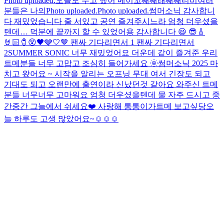
Photo uploaded.
오늘도 수고 했어 메이꼬
째째래째째티비
여러
분들은 나의
Photo uploaded.
Photo uploaded.
썸머소닉 감사합니
다 재밌었습니다 줄 서있고 공연 즐겨주시느라 엄청 더우셨을
텐데… 덕분에 끝까지 할 수 있었어용 감사합니다 😃 😎🎸
🤘🏻🧷😵🖤🩶🤍🤎 팬싸 기다리면서 1 팬싸 기다리면서
2
SUMMER SONIC 너무 재밌었어요 더운데 같이 즐겨준 우리
트메분들 너무 고맙고 조심히 들어가세요 🌞
썸머소닉 2025 마
치고 왔어요 ~ 시작을 알리는 오프닝 무대 여서 긴장도 되고
기대도 되고 오랜만에 출연이라 신났던것 같아요 와주신 트메
분들 너무너무 고마워요 엄청 더우셨을텐데 물 자주 드시고 중
간중간 그늘에서 쉬세요❤️ 사랑해 통통이가
트메 보고싶당
오
늘 하루도 고생 많았어요~☺️☺️☺️