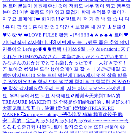
은 트메분들이 응원해주신 것에 저희도 너무 힘이 되고 행복했
는데요! 이번 활동도 의미있고 즐겁게 함께 추억을 만들어가
자구요 트메에!?❤️ 화이팅!!!🌠🫶
❗️트 레 저 가 컴 백 했 습 니 다
❗️ 홍 대 팝 업 1 홍 대 팝 업 2 약간 바보같은 내 친구 🎸🤘🏻🧷
🖤🤍😵 💔 ❤️
LOVE PULSE 활동 시작!!!!!!!🔥🔥🔥🔥🔥 트메🖤
기다려줘서 감사합니다🙌 이번에도 늘 그랬듯 좋은 추억 많이
만들어요 Let’s go🫀🫀🫀
컴백 나이쓰 9월 나이쓰
a-nationに来て
くれたTEUMEのみなさん、本当にありがとうございます！
みなさんのおかげでとても楽しかったです！ 大好きです！
곧 보아요 😎
일본 도착 했어요
메이꼬 잘 ㅈ ㅏ🌛////////
내일 고
백해야지
트메!!! 오늘 트메 덕분에 TIMA에서 멋진 상을 받을
수 있었어요!!!🔥 항상 트메 덕분에 힘이 되고 행복한 거 있죠!?
❤️ 항상 감사해요😊 우리 트메, 저는 어서 코오오~ 자야겠네
요. 우리 꿈에서도 봐요 사랑해요🌠
谢谢今天来到TIMA的
TREASURE MAKER们 !这个奖是你们给我们的，时隔好久和
大家见面非常开心，谢谢 !爱你们 !😊我的TREASURE
MAKER 🥰 oh my ~~ oh my ~
🤣💦
晚安 猫猫 我喜欢饺子 晚
安 我的 宝宝🫰🏻🫰🏻🫰🏻🫰🏻🫰🏻
Yeah~~~~~~~~~~~~💪
💪💪💪💪
준규형 나왔다,,
트메 잘자요오☺️
눈 뜨면 선물이 😊