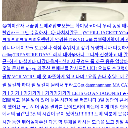
😁히히
잘자 내꿈꿔 트메🌠
얍
🧡
오늘도 화이팅👊
아니 우리 동생 매니
빨간카드 그만 수집하자...🥲 다치지말구....)
7CHiLL JACKET YO
ㅋㅎㅋㅎㅋㅎㅋㅎ
오랜만에 안경씀
TOKYO with쩡쩡웨이웨이 짜 
입니다 메이꼬들 보고싶다 점점 추워지고 감기 유행하니까 따뜻하게
deling
TREASURE DAY
트레저 데이💎
아니 그니까 진정하고 내 말
근~하게 마실이나 나갔다올까~ 싶어서 구경도 좀 하구 웅웅 알잖아 
오늘 콘서트 tokyo 와주신 트메분들 감사드립니다! 오늘도 수고했어
궁빵 VCR VCR
트메 옷 따뜻하게 입고 다녀 ! 요즘 춥다 추워
트메 
뭘 남길까 하다 뭘 남길지 몰라서 ❣️ 라도
Got damnnnnnnn
가ㅏ가가ㅏ가가가가ㅏ가가가가가가 LETS GO ANTAGONIST🔥🔥🔥
🙌🏼
하고 싶은 말이 있어 늦은 시간에 글 써봅니다 3일 동안의 콘
이 했어요 ㅠ.. ㅎ 더 좋은 결과를 보여드려야 하는데 이게 며칠 안에
에서의 꿈같던 3일의 시간이 끝이 났어요!!!!!!!!!! 트메 덕분
시간 동안 뛰어놀아주신 다음 막 부채질 하시는 모습을 보고 정말 우