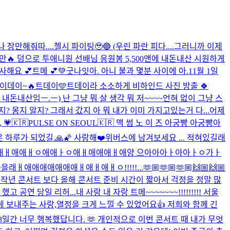
만해줘따....첼시 파이팅🥹🔵 (우린 파란 피다....그러니까 이제
만🔥 덤으로 투애니원 선배님 응원봉 5,500앤에 내돈내산 시원하게
사해요 💕
트메 💕
💚
굿나잇
아. 아니 불과 몇분 사이에 아.
11월 1일
이데이~🔥
트데이🩵
트데이라 소소하게 비하인드 사진 방출 🍀
돈내산임ㅡ.ㅡ) 난 그냥 뭐 살 생각 뭐 저~~~~언혀 없이 그냥 스
몽지 알지? 그래서 갔지 아 뭐 내가 이미 가지고있는거 다...
어제
, 💗
🇰🇷PULSE ON SEOUL🇰🇷 맥 썸 노 이 즈 아궁빵 아궁빵아
 하루가 되었길.🙏🌠 사랑해❤️
위버스에 남겨보세요 ... 적혀있길래
애애애애애애애애ㅐ애애ㅐㅇ애애ㅏㅇ애ㅐ애애애ㅐ애양 으아아아ㅏ아아ㅏㅇ가ㅏ
gs 들을래ㅐ애애애애애애애ㅐ애ㅐ애ㅐㅇ!!!!!...
🫶🏼🫶🏼🫶🏼🙌🏼🙌🏼
 작년 콘서트 보다 올해 콘서트 준비 시간이 짧아서 걱정을 정말 많
했고 공연 당일 리허...
내 사랑 내 자랑 트메~~~~~~~!!!!!!!!! 서울
게 보내주는 사랑,열정을 크게 느낄 수 있었어요👍 저희와 함께 긴
3일간 너무 행복했답니다. 🫶 개인적으로 이번 콘서트 때 내가 무엇