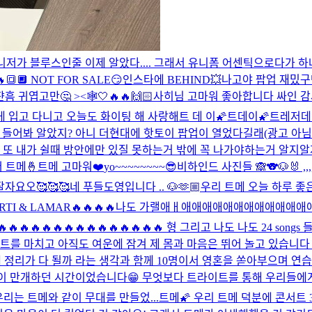
저가 블루스인줄 이제 알았다.... 그래서 유니폼 어센틱으로다가 하나 장
🔳🔲 NOT FOR SALE😏
인스타에 BEHIND💥
나고야 팝업 재밌구
쟌
흠 귀엽고만🤔 ><🕸️
🤍
🔥🔥
🙌🏻
사히님 고마워 좋아합니다 싸인 감
 입고 다니고 오늘도 화이팅 해 사랑해
트 데 이
🌠트데이🌠
트레저데
 들어봐 알았지? 아니 더현대에 핫토이 팝업이 열었다길래(광고 아님 내
또 내가 쉴때 방안에만 있질 못하는거 밖에 꼭 나가야하는거 알지알지? 
 트메🤞
트메 고마워❤️
yo~~~~~~~~😎
비하인드 사진들 🙈
🐨🐶🐰 ,,,
잘자요오🥰🥰🥰
네 푸들도영입니다 .. 🐶
🫶🏼
우리 트메 오늘 하루 좋은
n MA CARTI & LAMAR🔥🔥🔥🔥나도 가랠애ㅐ애애애애애
🔥🔥🔥🔥🔥🔥🔥🔥🔥🔥🔥🔥 형 그리고 나도 나도 24 son
서트를 마치고 아직도 여운에 잠겨 제 몸과 마음은 뛰어 놀고 있습니다
 정리가 다 될까 라는 생각과 함께 10명이서 영혼을 쏟아부으며 연습 
에 웃음이 만개하던 시간이었습니다😁 무엇보다 트라이트를 통해 우리들에
리는 트메와 같이 무대를 만들었...
트메🌠 우리 트메 덕분에 콘서트 