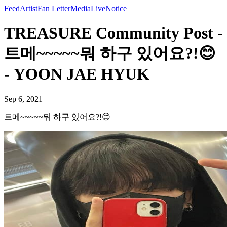
Feed
Artist
Fan Letter
Media
Live
Notice
TREASURE Community Post -
트메~~~~~뭐 하구 있어요?!😊
- YOON JAE HYUK
Sep 6, 2021
트메~~~~~뭐 하구 있어요?!😊