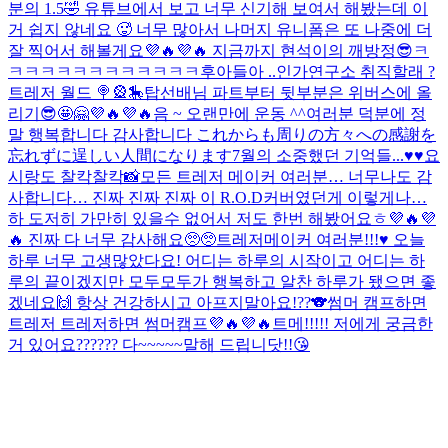
분의 1.5🤣 유튜브에서 보고 너무 신기해 보여서 해봤는데 이
거 쉽지 않네요 🥵 너무 많아서 나머지 유니폼은 또 나중에 더
잘 찍어서 해볼게요💜🔥💜🔥 지금까지 현석이의 깨방정😎ㅋ
ㅋㅋㅋㅋㅋㅋㅋㅋㅋㅋㅋㅋ후
아들아 ..
인가연구소 취직할래 ?
트레저 월드 🍭🎡🎠
탑선배님 파트부터 뒷부분은 위버스에 올
리기😎🤩🤗💜🔥💜🔥
음 ~ 오랜만에 운동 ^^
여러분 덕분에 정
말 행복합니다 감사합니다 これからも周りの方々への感謝を
忘れずに逞しい人間になります
7월의 소중했던 기억들...♥️♥️
요
시랑도 찰칵찰칵📸
모든 트레저 메이커 여러분… 너무나도 감
사합니다… 진짜 진짜 진짜 이 R.O.D커버였던게 이렇게나…
하 도저히 가만히 있을수 없어서 저도 한번 해봤어요ㅎ💜🔥💜
🔥 진짜 다 너무 감사해요🥺🥺
트레저메이커 여러분!!!♥️ 오늘
하루 너무 고생많았다요! 어디는 하루의 시작이고 어디는 하
루의 끝이겠지만 모두모두가 행복하고 알찬 하루가 됐으면 좋
겠네요🙌 항상 건강하시고 아프지말아요!??🐨
썸머 캠프하면
트레저 트레저하면 썸머캠프💜🔥💜🔥
트메!!!!! 저에게 궁금한
거 있어요?????? 다~~~~~말해 드립니닷!!😘