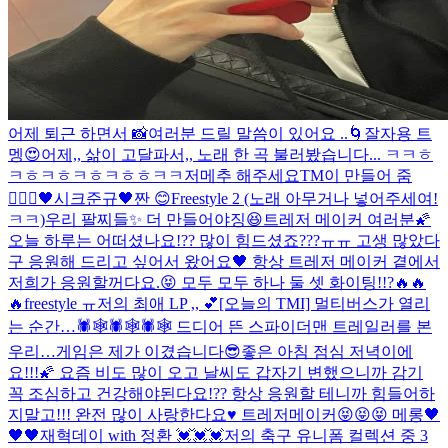
어제 퇴근 하면서 📸
여러분 드릴 말씀이 있어요 ..
🌀
잘자용 트
멩😍
어제,, 삶이 고달파서,, 노래 한 곡 불러봤습니다... ㅋㅋㅎ
ㅋㅎㅋㅎㅋㅎㅋㅎㅎㅋㅋ
저메추 해주세요
TM이 만들어 줌
🧚🏻‍♀️
🖤시크준규🖤
짠 😊
Freestyle 2 (노래 아무거나 넣어주세여!
ㅋㅋ)
우리 팔찌들✨ 더 만들어야징😆
트레저 메이커 여러분🌠
오늘 하루는 어떠셨나요!?? 많이 힘드셨죠???ㅠㅠ 고생 많았다
구 응원해 드리고 싶어서 왔어요🖤 항상 트레저 메이커 곁에서
저희가 응원할꺼다요.😝 모두 모두 하나 둘 셋 화이팅!!?🔥🔥
🔥
freestyle ㅠ
저의 최애 LP ,, 💕
[오늘의 TMI] 멀티버스가 열리
는 순간…🕷🕸🕷🕸🕷🕸 드디어 뜬 스파이더맨 트레일러를 본
우리…
게임은 제가 이겼습니다😎
좋은 아침 점심 저녁이에
요!!!🌠 요즘 비도 많이 오고 날씨도 갑자기 변했으니까 감기
꼭 조심하고 건강해야된다요!?? 항상 응원할 테니까 힘들어하
지말고!!! 완전 많이 사랑한다요♥️ 트레저메이커😝😝😝 메롱🖤
🖤🖤
재혁데이 with 정환 💓💓💓
저의 축구 유니폼 컬렉션 중 3