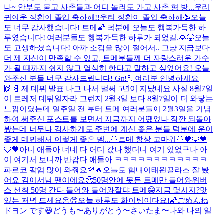
나~ 안부도 묻고 사촌들과 어디 놀러도 가고 사촌 형 방...
우리
귀여운 정환이 졸업 축하해!!
우리 정환이 졸업 축하해🥳
오늘
도 너무 감사했습니다! 트메🌠 덕분에 오늘도 행복가득한 하
루였습니다! 여러분들도 행복가득한 하루가 되었길.🙏😝
오늘
도 고생하셨습니다! 아까 소감을 많이 절어서.. 그냥 지금보다
더 제 자신이 만족할 수 있고, 트메분들께 더 자랑스러운 가수
가 될 때까지 쉬지 않고 열심히 한다고 말하고 싶었어요! 오늘
와주신 분들 너무 감사드립니다! Gn!
🫰
여러분 안녕하세요
🙌🏻 제 데뷔 발표 나고 나서 벌써 5년이 지났네요 사실 8월7일
이 트레저 데뷔일자라 그런지 2월3일 보다 8월7일이 더 와닿는
느낌이였는데 일주일 전 부터 트메 여러분들이 2월3일을 기념
하여 써주신 포스트를 보면서 지금까지 어땠었나 잠깐 되돌아
봤는데 너무나 감사하게도 주변에 계신 좋은 분들 덕분에 운이
좋게 데뷔해서 이렇게 좋은 멤...
🤍트메 항상 고마워🤍
🖤🩶🖤
🩶🖤
아니 애들아 너네 다 어디 갔나 했더니 여기 있었구나 아
이 여기서 보니까 반갑다 애들아 ㅋㅋㅋㅋㅋㅋㅋㅋㅋㅋㅋㅋ
파르코 팝업 많이 와줘요💜🔥
오늘도 힘내
이태원끌라스 잘 봤
어요 김이서님 팬이에요🥹
50명안에 못든 트메만 들어와
위버
스 선착 50명 간다 들어와 들어와
잘댜 트메😁
지금 몇시지?
맛
있는 저녁 드세요옹😊
오늘 하루도 화이팅이다요!🌠
ごめんね
ドヨン です😆
どうも〜ありがとう〜さいたま〜
나와 나의 일