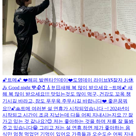
🌠트메🌠 ❤️해피 발렌타인데이❤️
도영데이 라이브
¥$
잘자 お休
み Good night 💙
🥀🧷🎸🤘🏻
새해 복 많이 받으세요 ~
트메🌠 새
해 복 많이 받으세요!!! 맛있는것도 많이 먹구, 건강도 꼬옥 챙
기시길 바라고, 잠도 푸우욱 주무시길 바랍니다❤️ 좋은꿈꿔
요!?🌠🙏
트메 여러분 설 연휴가 시작되었습니다 ~! 2024년이
시작되고 시간이 조금 지났는데 다들 어찌 지내시는지요 ?? 잘
가고 있는 것 같나요?😊 저는 좋아하는 것을 하며 저를 잘 돌봐
주고 있습니다😁 그리고 저는 설 연휴 하면 제가 좋아하는 음
식만 엄청 먹었던 기억이 있어요 가족들과 오순도순 어찌 지내