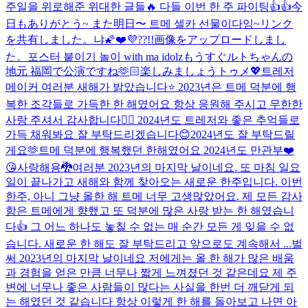
주일을 위로해준 위대한 글들🔥 다들 이번 한 주 파이팅👍👍
今
日もありがとう~ また明日〜 트메 셀카 선물이다잉~
リンク
を共有しました。
냐🌠
❤️💜??!!
画像をアップロードしまし
た。
포스터 붙이기 놀이 with ma idolz
もうすぐルトちゃんの
地元 福岡で公演ですね🫶🏻楽しみましょうトゥメ💖
트레저
메이커 여러분 새해가 밝았습니다⭐️ 2023년은 트메 덕분에 행
복한 조각들로 가득한 한 해였어요 항상 응원해 주시고 무한한
사랑 주셔서 감사합니다🙇‍♂️ 2024년도 트레저와 좋은 추억들로
가득 채워봐요 잘 부탁드리겠습니다😊
2024년도 잘 부탁드릴
게요🫶
트메 덕분에 행복했던 한해였어요 2024년도 만관부❤️
😘사랑해용🐉
여러분 2023년의 마지막 날이네요. 또 마침 일요
일이 끝나가고 새해와 함께 찾아오는 새로운 한주입니다. 이번
한주, 아니 그냥 올한 해 트메 너무 고생많았어요. 제 모든 감사
함은 트메에게 향했고 또 덕분에 많은 사랑 받는 한 해였습니
다👍 그 어느 하나도 놓칠 수 없는 매 순간 모든 게 잊을 수 없
습니다. 새로운 한 해도 잘 부탁드리고 앞으로도 계속해서 ...
벌
써 2023년의 마지막 날이네요 저에게는 올 한 해가 많은 배움
과 경험을 얻은 만큼 너무나 짧게 느껴졌던 것 같은데요 제 주
변에 너무나 좋은 사람들이 많다는 사실을 한번 더 깨닫게 되
는 해였던 것 같습니다 항상 이렇게 한 해를 돌아보고 나면 아