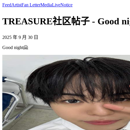
Feed
Artist
Fan Letter
Media
Live
Notice
TREASURE社区帖子 - Good nig
2025 年 9 月 30 日
Good night🤗